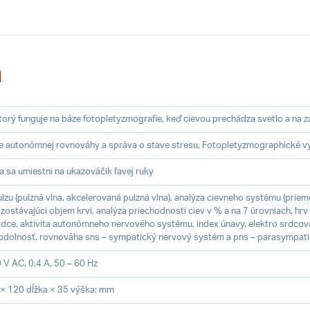
a
 ktorý funguje na báze fotopletyzmografie, keď cievou prechádza svetlo a n
e autonómnej rovnováhy a správa o stave stresu, Fotopletyzmographické vy
 sa umiestni na ukazováčik ľavej ruky
lzu (pulzná vlna, akcelerovaná pulzná vlna), analýza cievneho systému (priemer
, zostávajúci objem krvi, analýza priechodnosti ciev v % a na 7 úrovniach. hrv
rdce, aktivita autonómneho nervového systému, index únavy, elektro srdcová 
odolnosť. rovnováha sns – sympatický nervový systém a pns – parasympat
 V AC, 0,4 A, 50 – 60 Hz
 × 120 dĺžka × 35 výška: mm