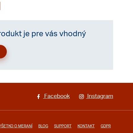
H
produkt je pre vás vhodný
Facebook
Instagram
VŠETKO O MERANÍ
BLOG
SUPPORT
KONTAKT
GDPR