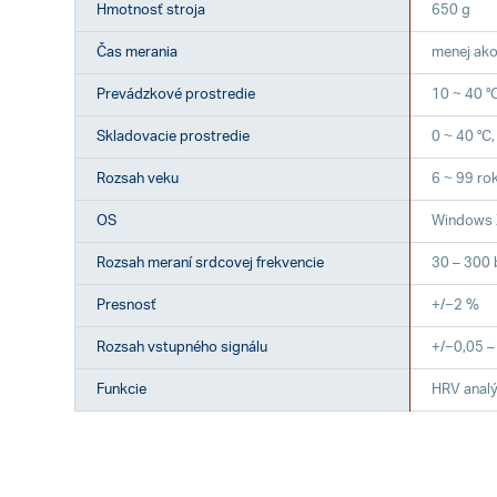
Hmotnosť stroja
650 g
Čas merania
menej ako
Prevádzkové prostredie
10 ~ 40 °
Skladovacie prostredie
0 ~ 40 °C
Rozsah veku
6 ~ 99 ro
OS
Windows X
Rozsah meraní srdcovej frekvencie
30 – 300
Presnosť
+/−2 %
Rozsah vstupného signálu
+/−0,05 –
Funkcie
HRV analý