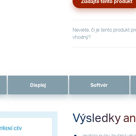
Žiadajte tento produkt
Neviete, či je tento produkt p
vhodný?
Displej
Softvér
Výsledky an