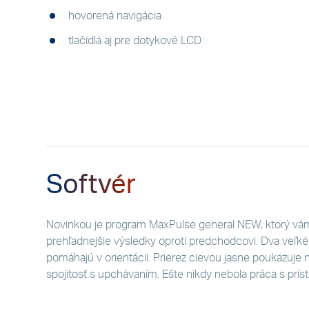
hovorená navigácia
tlačidlá aj pre dotykové LCD
Softvér
Novinkou je program MaxPulse general NEW, ktorý v
prehľadnejšie výsledky oproti predchodcovi. Dva veľké
pomáhajú v orientácii. Prierez cievou jasne poukazuje 
spojitosť s upchávaním. Ešte nikdy nebola práca s prís