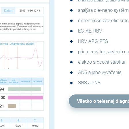
analýza pulzu (pulzná vln
analýza cievneho systému
excentrické zovretie srdc
EC, AE, RBV
HRV, APG, PTG
priemerný tep, arytmia s
elektro srdcová stabilita
ANS a jeho vyváženie
SNS a PNS
Všetko o telesnej diagn