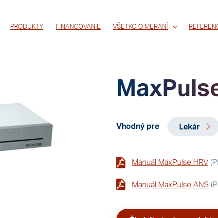
PRODUKTY
FINANCOVANIE
VŠETKO O MERANÍ
REFEREN
MaxPuls
Vhodný pre
Lekár
Manuál MaxPulse HRV
(P
Manuál MaxPulse ANS
(P