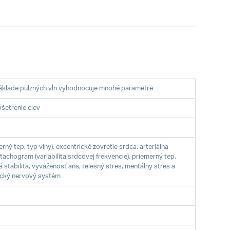
a základe pulzných vĺn vyhodnocuje mnohé parametre
šetrenie ciev
ný tep, typ vlny), excentrické zovretie srdca, arteriálna
 tachogram (variabilita srdcovej frekvencie), priemerný tep,
stabilita, vyváženosť ans, telesný stres, mentálny stres a
ický nervový systém