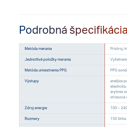
Podrobná špecifikáci
Metóda merania
Prístroj,
Jednotlivé položky merania
Vyšetreni
Metóda umiestnenia PPG
PPG sonda
Výstupy
analýza pu
elasticita
arytmia s
stresová 
Zdroj energie
100 – 240
Rozmery
150 šírka