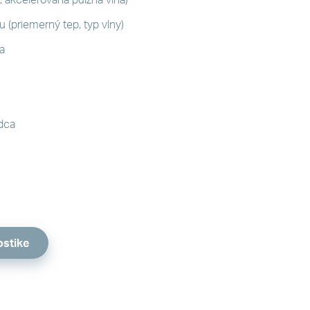
a, akcelerovaná pulzná vlna)
 (priemerný tep, typ vlny)
a
rdca
ostike