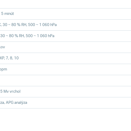
 5 minút
C, 30 ~ 80 % RH, 500 ~ 1 060 hPa
, 30 ~ 80 % RH, 500 ~ 1 060 hPa
kov
P, 7, 8, 10
 bpm
 5 Mv vrchol
za, APG analýza