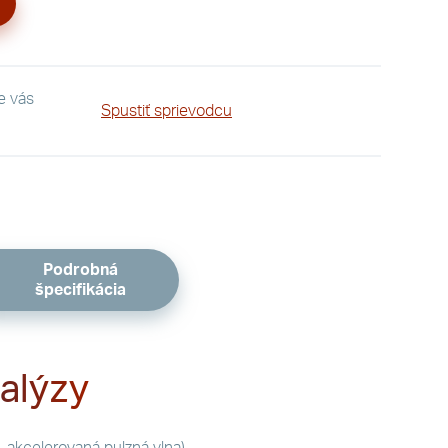
re vás
Spustiť sprievodcu
Podrobná
špecifikácia
alýzy