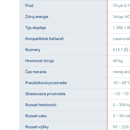
Prúd
70 µA (±1
Zdroj energie
Vstup: AC
Typ displeja
1 280 × 8
Kompatibilná tlačiareň
Laserová/
Rozmery
614,1 (Š) 
Hmotnosť stroja
46 kg
Čas merania
menej ako
Prevádzkové prostredie
10 ~ 40 °
Skladovacie prostredie
−10 ~ 70 
Rozsah hmotnosti
5 – 300 k
Rozsah veku
3 ~ 99 ro
Rozsah výšky
95 ~ 220