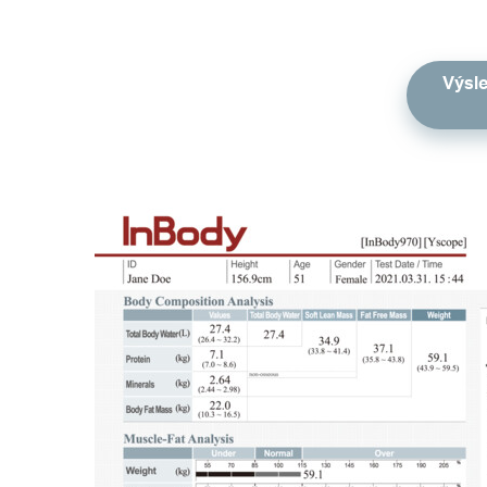
Výsle