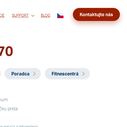
Kontaktujte nás
CIE
SUPPORT
BLOG
70
Poradca
Fitnescentrá
skum
čku prsta
evencia sarkopénie