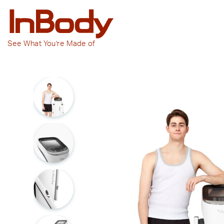
See
What You’re
Made of