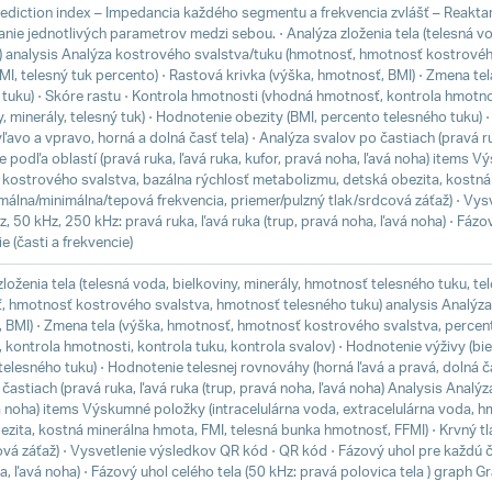
Prediction index – Impedancia každého segmentu a frekvencia zvlášť – Reaktan
nie jednotlivých parametrov medzi sebou. ⋅ Analýza zloženia tela (telesná vo
 analysis Analýza kostrového svalstva/tuku (hmotnosť, hmotnosť kostrového
BMI, telesný tuk percento) ⋅ Rastová krivka (výška, hmotnosť, BMI) ⋅ Zmena 
 tuku) ⋅ Skóre rastu ⋅ Kontrola hmotnosti (vhodná hmotnosť, kontrola hmotnos
y, minerály, telesný tuk) ⋅ Hodnotenie obezity (BMI, percento telesného tuku)
vľavo a vpravo, horná a dolná časť tela) ⋅ Analýza svalov po častiach (pravá r
e podľa oblastí (pravá ruka, ľavá ruka, kufor, pravá noha, ľavá noha) items 
kostrového svalstva, bazálna rýchlosť metabolizmu, detská obezita, kostná 
imálna/minimálna/tepová frekvencia, priemer/pulzný tlak/srdcová záťaž) ⋅ Vy
z, 50 kHz, 250 kHz: pravá ruka, ľavá ruka (trup, pravá noha, ľavá noha) ⋅ Fázo
 (časti a frekvencie)
zloženia tela (telesná voda, bielkoviny, minerály, hmotnosť telesného tuku, 
, hmotnosť kostrového svalstva, hmotnosť telesného tuku) analysis Analýza o
 BMI) ⋅ Zmena tela (výška, hmotnosť, hmotnosť kostrového svalstva, percent
kontrola hmotnosti, kontrola tuku, kontrola svalov) ⋅ Hodnotenie výživy (biel
elesného tuku) ⋅ Hodnotenie telesnej rovnováhy (horná ľavá a pravá, dolná ča
častiach (pravá ruka, ľavá ruka (trup, pravá noha, ľavá noha) Analysis Analýza
á noha) items Výskumné položky (intracelulárna voda, extracelulárna voda, 
ezita, kostná minerálna hmota, FMI, telesná bunka hmotnosť, FFMI) ⋅ Krvný t
vá záťaž) ⋅ Vysvetlenie výsledkov QR kód ⋅ QR kód ⋅ Fázový uhol pre každú ča
, ľavá noha) ⋅ Fázový uhol celého tela (50 kHz: pravá polovica tela ) graph Gr