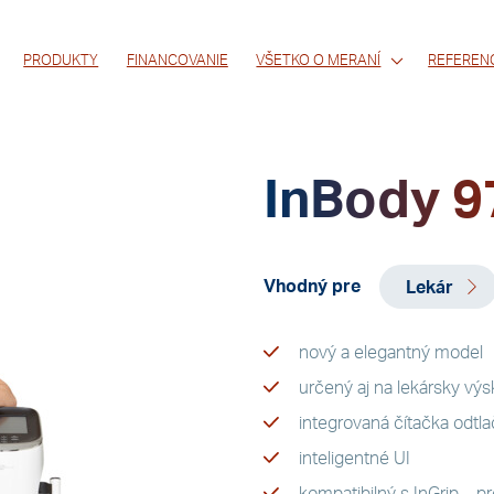
PRODUKTY
FINANCOVANIE
VŠETKO O MERANÍ
REFEREN
InBody 9
Vhodný pre
Lekár
nový a elegantný model
určený aj na lekársky vý
integrovaná čítačka odtla
inteligentné UI
kompatibilný s
InGrip
– pr