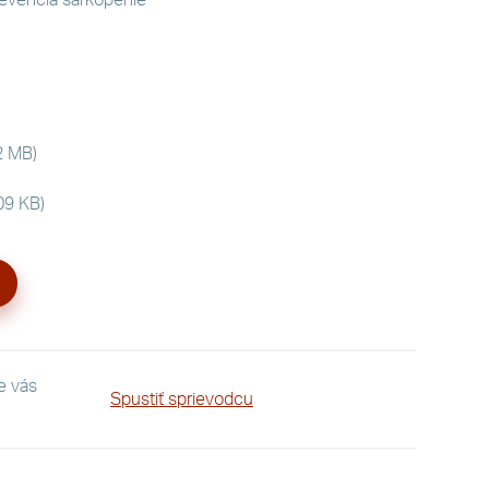
2 MB)
09 KB)
re vás
Spustiť sprievodcu