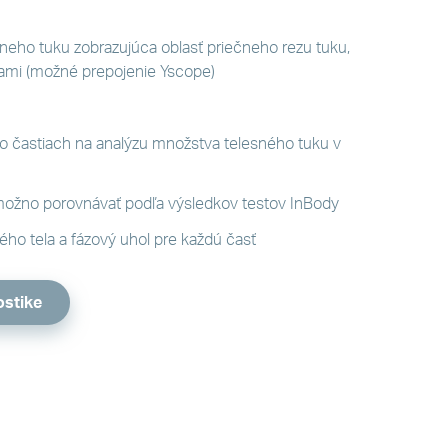
lneho tuku zobrazujúca oblasť priečneho rezu tuku,
vami (možné prepojenie Yscope)
o častiach na analýzu množstva telesného tuku v
možno porovnávať podľa výsledkov testov InBody
ého tela a fázový uhol pre každú časť
ostike