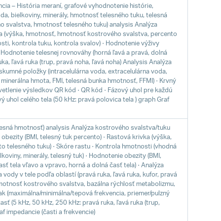
cia – História meraní, grafové vyhodnotenie histórie,
da, bielkoviny, minerály, hmotnosť telesného tuku, telesná
 svalstva, hmotnosť telesného tuku) analysis Analýza
tela (výška, hmotnosť, hmotnosť kostrového svalstva, percento
ti, kontrola tuku, kontrola svalov) ⋅ Hodnotenie výživy
 ⋅ Hodnotenie telesnej rovnováhy (horná ľavá a pravá, dolná
uka, ľavá ruka (trup, pravá noha, ľavá noha) Analysis Analýza
Výskumné položky (intracelulárna voda, extracelulárna voda,
minerálna hmota, FMI, telesná bunka hmotnosť, FFMI) ⋅ Krvný
svetlenie výsledkov QR kód ⋅ QR kód ⋅ Fázový uhol pre každú
vý uhol celého tela (50 kHz: pravá polovica tela ) graph Graf
telesná hmotnosť) analysis Analýza kostrového svalstva/tuku
bezity (BMI, telesný tuk percento) ⋅ Rastová krivka (výška,
o telesného tuku) ⋅ Skóre rastu ⋅ Kontrola hmotnosti (vhodná
koviny, minerály, telesný tuk) ⋅ Hodnotenie obezity (BMI,
sť tela vľavo a vpravo, horná a dolná časť tela) ⋅ Analýza
 vody v tele podľa oblastí (pravá ruka, ľavá ruka, kufor, pravá
hmotnosť kostrového svalstva, bazálna rýchlosť metabolizmu,
lak (maximálna/minimálna/tepová frekvencia, priemer/pulzný
sť (5 kHz, 50 kHz, 250 kHz: pravá ruka, ľavá ruka (trup,
af impedancie (časti a frekvencie)