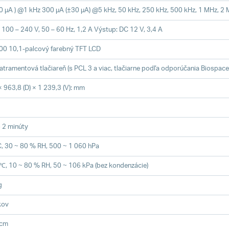
0 µA ) @1 kHz 300 µA (±30 µA) @5 kHz, 50 kHz, 250 kHz, 500 kHz, 1 MHz, 2
 100 – 240 V, 50 – 60 Hz, 1,2 A Výstup: DC 12 V, 3,4 A
00 10,1-palcový farebný TFT LCD
atramentová tlačiareň (s PCL 3 a viac, tlačiarne podľa odporúčania Biospace
× 963,8 (D) × 1 239,3 (V): mm
 2 minúty
C, 30 ~ 80 % RH, 500 ~ 1 060 hPa
℃, 10 ~ 80 % RH, 50 ~ 106 kPa (bez kondenzácie)
g
kov
 cm