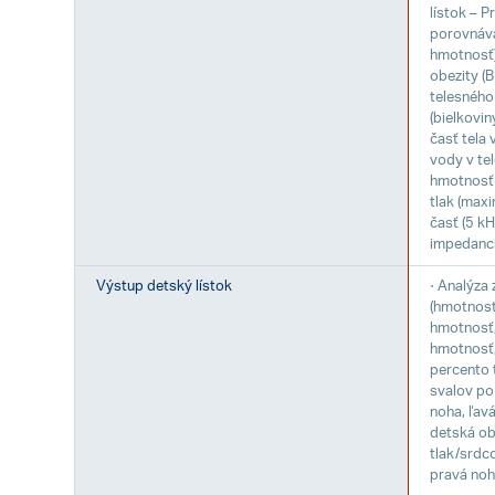
lístok – 
porovnáva
hmotnosť)
obezity (
telesného
(bielkovin
časť tela 
vody v tel
hmotnosť 
tlak (max
časť (5 kH
impedancie
Výstup detský lístok
⋅ Analýza 
(hmotnosť
hmotnosť,
hmotnosť, 
percento t
svalov po 
noha, ľav
detská ob
tlak/srdco
pravá noha