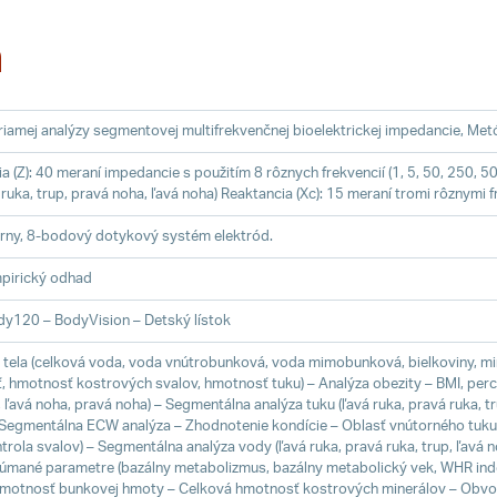
a
iamej analýzy segmentovej multifrekvenčnej bioelektrickej impedancie, Me
a (Z): 40 meraní impedancie s použitím 8 rôznych frekvencií (1, 5, 50, 250, 
 ruka, trup, pravá noha, ľavá noha) Reaktancia (Xc): 15 meraní tromi rôznymi
rny, 8-bodový dotykový systém elektród.
pirický odhad
y120 – BodyVision – Detský lístok
e tela (celková voda, voda vnútrobunková, voda mimobunková, bielkoviny, min
, hmotnosť kostrových svalov, hmotnosť tuku) – Analýza obezity – BMI, perc
, ľavá noha, pravá noha) – Segmentálna analýza tuku (ľavá ruka, pravá ruka, 
 Segmentálna ECW analýza – Zhodnotenie kondície – Oblasť vnútorného tuku
ntrola svalov) – Segmentálna analýza vody (ľavá ruka, pravá ruka, trup, ľavá
úmané parametre (bazálny metabolizmus, bazálny metabolický vek, WHR index
motnosť bunkovej hmoty – Celková hmotnosť kostrových minerálov – Obvod 