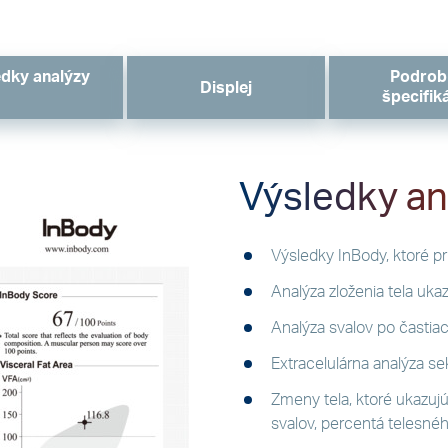
dky analýzy
Podrob
Displej
špecifik
Výsledky an
Výsledky InBody, ktoré pr
Analýza zloženia tela uk
Analýza svalov po častiac
Extracelulárna analýza s
Zmeny tela, ktoré ukazuj
svalov, percentá telesnéh