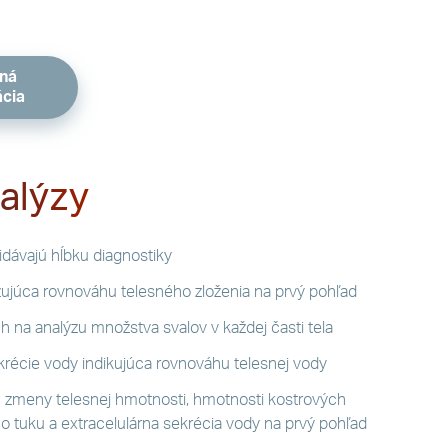
ná
ácia
alýzy
idávajú hĺbku diagnostiky
azujúca rovnováhu telesného zloženia na prvý pohľad
h na analýzu množstva svalov v každej časti tela
ekrécie vody indikujúca rovnováhu telesnej vody
ú zmeny telesnej hmotnosti, hmotnosti kostrových
o tuku a extracelulárna sekrécia vody na prvý pohľad