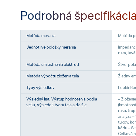
Podrobná špecifikáci
Metóda merania
Metóda pr
Jednotlivé položky merania
Impedanci
ruka, ľavá
Metóda umiestnenia elektród
Štvorpolá
Metóda výpočtu zloženia tela
Žiadny em
Typy výsledkov
LookinBod
Výsledný list, Výstup hodnotenia podľa
– Zloženi
veku, Výsledok tvaru tela a ďalšie
(hmotnosť
ruka, trup
analýza –
tukov, ko
kódu – Sk
Celková h