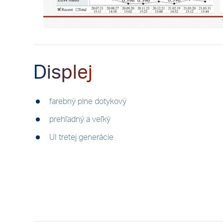
Displej
farebný plne dotykový
prehľadný a veľký
UI tretej generácie