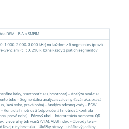
tóda DSM – BIA a SMFIM
500, 1 000, 2 000, 3 000 kHz) na každom z 5 segmentov (pravá
 frekvenciami (5, 50, 250 kHz) na každý z piatich segmentov
erálne látky, hmotnosť tuku, hmotnosť) – Analýza sval-tuk
ento tuku – Segmentálna analýza svaloviny (ľavá ruka, pravá
trup, ľavá noha, pravá noha) – Analýza telesnej vody – ECW
 – Kontrola hmotnosti (odporučená hmotnosť, kontrola
 noha, pravá noha) – Fázový uhol – Interpretácia pomocou QR
, viscerálny tuk vcm2 (VFA), ABSI index – Obvody tela –
ľavej ruky bez tuku – Ukážky stravy – ukážkový jedálny