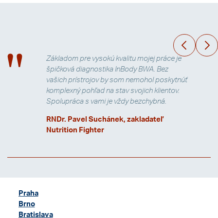
Základom pre vysokú kvalitu mojej práce je
špičková diagnostika InBody BWA. Bez
vašich prístrojov by som nemohol poskytnúť
komplexný pohľad na stav svojich klientov.
Spolupráca s vami je vždy bezchybná.
RNDr. Pavel Suchánek, zakladateľ
Nutrition Fighter
Praha
Brno
Bratislava