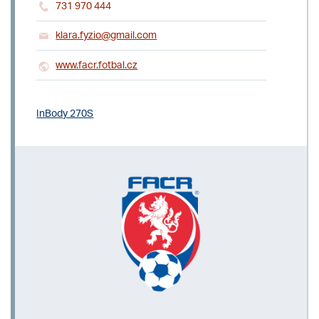
731 970 444
klara.fyzio@gmail.com
www.facr.fotbal.cz
InBody 270S