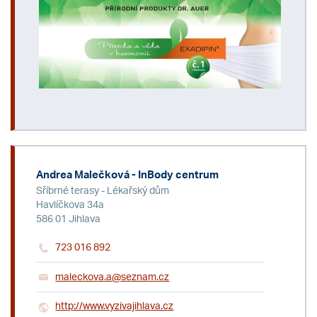
Andrea Malečková - InBody centrum
Sříbrné terasy - Lékařský dům
Havlíčkova 34a
586 01 Jihlava
723 016 892
maleckova.a@seznam.cz
http://www.vyzivajihlava.cz