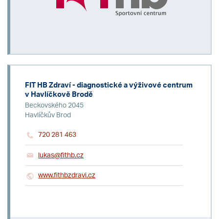
FIT HB Zdraví - diagnostické a výživové centrum
v Havlíčkově Brodě
Beckovského 2045
Havlíčkův Brod
720 281 463
lukas@fithb.cz
www.fithbzdravi.cz