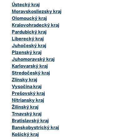
Ústecký kraj
Moravskosliezsky kraj
Olomoucký kraj
Kralovohradecký kraj
Pardubický kraj
Liberecký kraj
Juhočeský kraj
Plzenský kraj
Juhomoravský kraj
Karlovarský kraj
Stredočeský kraj
Zlínsky kraj
Vysočina kraj
Prešovský kraj
Nitriansky kraj
Žilinský kraj
Trnavský kraj
Bratislavský kraj
Banskobystrický kraj
Košický kraj