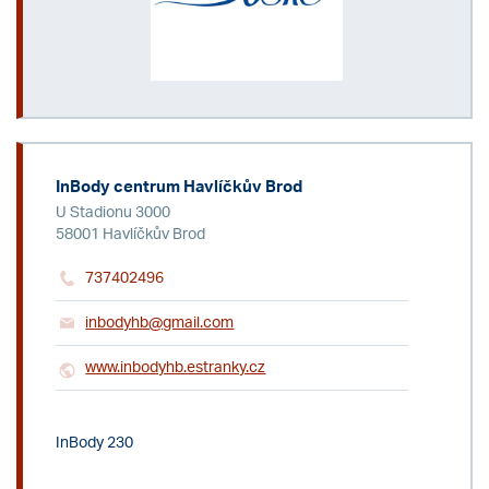
InBody centrum Havlíčkův Brod
U Stadionu 3000
58001 Havlíčkův Brod
737402496
inbodyhb@gmail.com
www.inbodyhb.estranky.cz
InBody 230