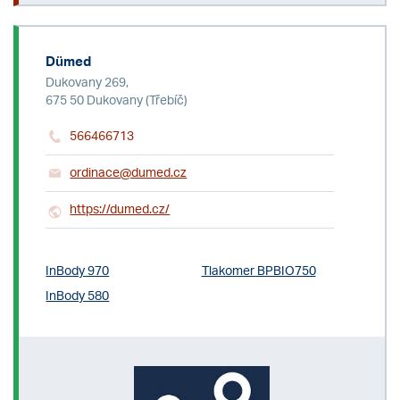
Dümed
Dukovany 269,
675 50 Dukovany (Třebíč)
566466713
ordinace@dumed.cz
https://dumed.cz/
InBody 970
Tlakomer BPBIO750
InBody 580