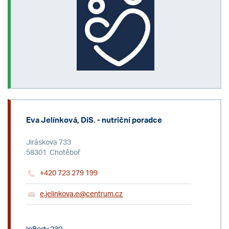
Eva Jelínková, DiS. - nutriční poradce
Jiráskova 733
58301 Chotěboř
+420 723 279 199
e.jelinkova.e@centrum.cz