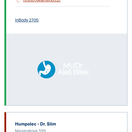
https://geambhb.cz/
InBody 270S
Humpolec - Dr. Slim
Masarykova 599