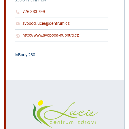
393 01 Pelhřimov
776 333 799
svobod.lucie@centrum.cz
http://www.svoboda-hubnuti.cz
InBody 230