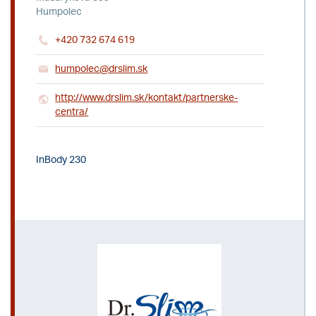
Humpolec
+420 732 674 619
humpolec@drslim.sk
http://www.drslim.sk/kontakt/partnerske-
centra/
InBody 230