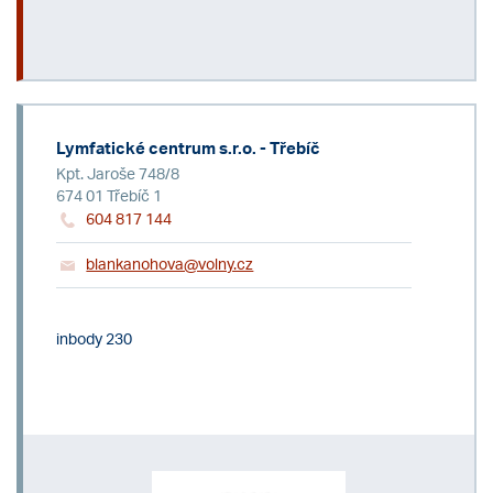
Lymfatické centrum s.r.o. - Třebíč
Kpt. Jaroše 748/8
674 01 Třebíč 1
604 817 144
blankanohova@volny.cz
inbody 230