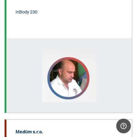
InBody 230
Medüm s.r.o.