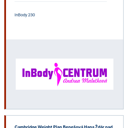
InBody 230
Cambridge Weight Plan Benešová Hana Ždár nad