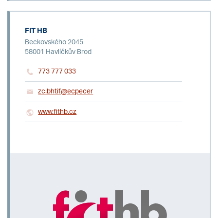
FIT HB
Beckovského 2045
58001 Havlíčkův Brod
773 777 033
zc.bhtif@ecpecer
www.fithb.cz