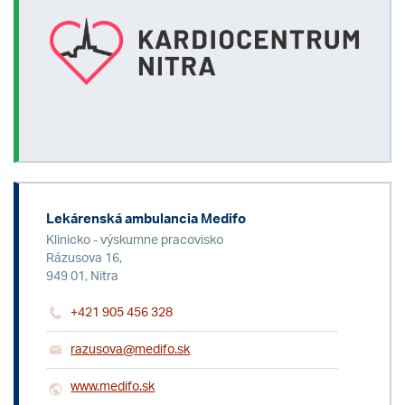
Lekárenská ambulancia Medifo
Klinicko - výskumne pracovisko
Rázusova 16,
949 01, Nitra
+421 905 456 328
razusova@medifo.sk
www.medifo.sk