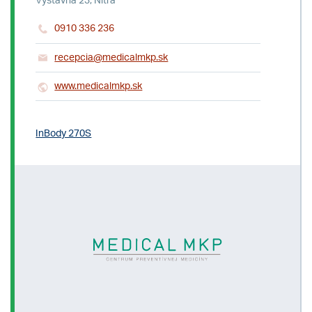
Výstavná 23, Nitra
0910 336 236
recepcia@medicalmkp.sk
www.medicalmkp.sk
InBody 270S