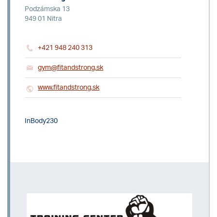
Podzámska 13
949 01 Nitra
+421 948 240 313
gym@fitandstrong.sk
www.fitandstrong.sk
InBody230