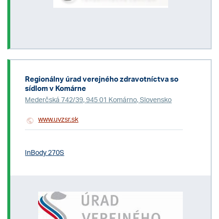
Regionálny úrad verejného zdravotníctva so
sídlom v Komárne
Mederčská 742/39, 945 01 Komárno, Slovensko
www.uvzsr.sk
InBody 270S