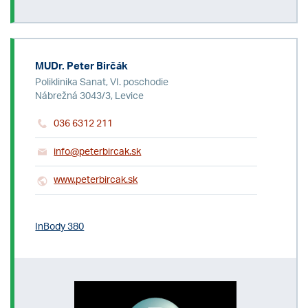
MUDr. Peter Birčák
Poliklinika Sanat, VI. poschodie
Nábrežná 3043/3, Levice
036 6312 211
info@peterbircak.sk
www.peterbircak.sk
InBody 380