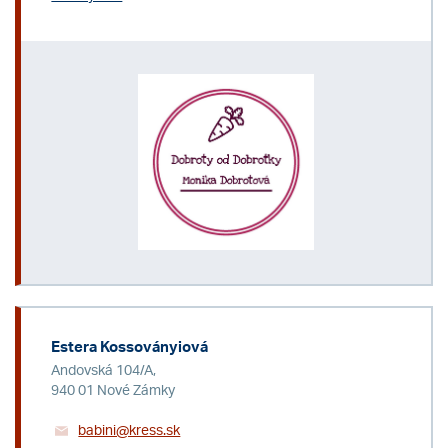
Estera Kossoványiová
Andovská 104/A,
940 01 Nové Zámky
babini@kress.sk