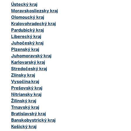
Ústecký kraj
Moravskosliezsky kraj
Olomoucký kraj
Kralovohradecký kraj
Pardubický kraj
Liberecký kraj
Juhočeský kraj
Plzenský kraj
Juhomoravský kraj
Karlovarský kraj
Stredočeský kraj
Zlínsky kraj
Vysočina kraj
Prešovský kraj
Nitriansky kraj
Žilinský kraj
Trnavský kraj
Bratislavský kraj
Banskobystrický kraj
Košický kraj