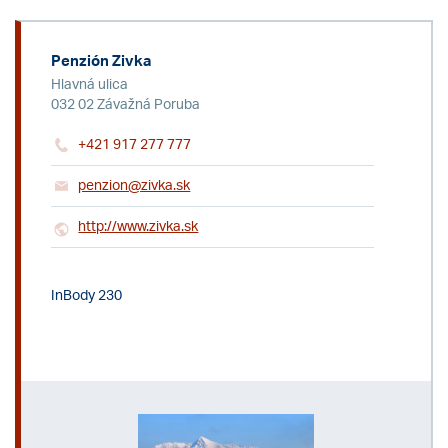
Penzión Zivka
Hlavná ulica
032 02 Závažná Poruba
+421 917 277 777
penzion@zivka.sk
http://www.zivka.sk
InBody 230