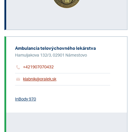
Ambulancia telovýchovného lekárstva
Hamuljakova 132/3, 02901 Námestovo
+421907070432
klabnik@oralek.sk
InBody 970