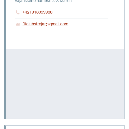
Vajanského náměstí 2/2, Martin
+421918099988
fitclubstrojar@gmail.com