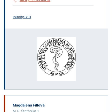
www.jfmed.uniba.sk
InBody S10
Magdaléna Fillová
M. R. Štefánika 1