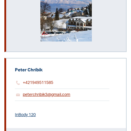
Peter Chríbik
+421949511585
peterchribik3@gmail.com
InBody 120