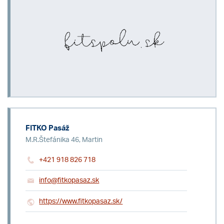
FITKO Pasáž
M.R.Štefánika 46, Martin
+421 918 826 718
info@fitkopasaz.sk
https://www.fitkopasaz.sk/