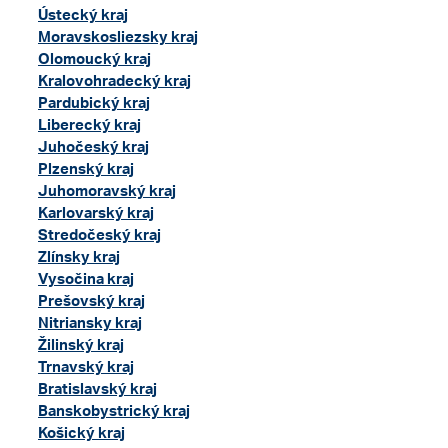
Ústecký kraj
Moravskosliezsky kraj
Olomoucký kraj
Kralovohradecký kraj
Pardubický kraj
Liberecký kraj
Juhočeský kraj
Plzenský kraj
Juhomoravský kraj
Karlovarský kraj
Stredočeský kraj
Zlínsky kraj
Vysočina kraj
Prešovský kraj
Nitriansky kraj
Žilinský kraj
Trnavský kraj
Bratislavský kraj
Banskobystrický kraj
Košický kraj