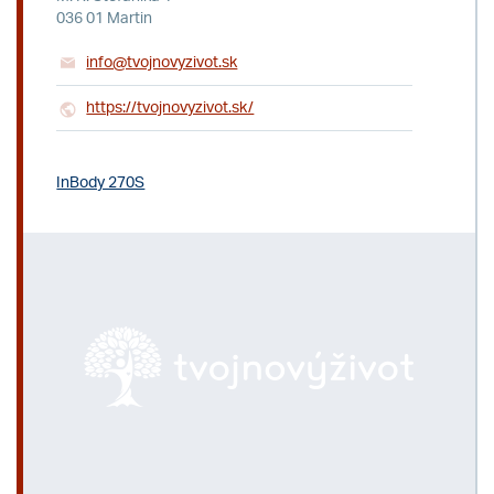
036 01 Martin
info@tvojnovyzivot.sk
https://tvojnovyzivot.sk/
InBody 270S