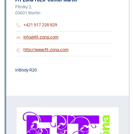
FIT Zóna TULIP Center Martin
Pltníky 2,
03601 Martin
+421 917 228 829
info@fit-zona.com
http://www.fit-zona.com
InBody R20