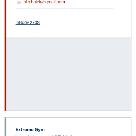
ato.bolek@gmail.com
InBody 270S
Extreme Gym