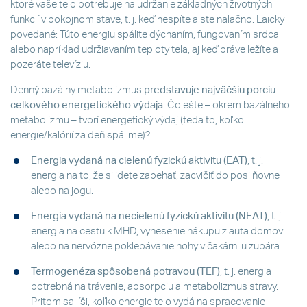
ktoré vaše telo potrebuje na udržanie základných životných
funkcií v pokojnom stave, t. j. keď nespíte a ste nalačno. Laicky
povedané: Túto energiu spálite dýchaním, fungovaním srdca
alebo napríklad udržiavaním teploty tela, aj keď práve ležíte a
pozeráte televíziu.
Denný bazálny metabolizmus
predstavuje najväčšiu porciu
celkového energetického výdaja
. Čo ešte – okrem bazálneho
metabolizmu – tvorí energetický výdaj (teda to, koľko
energie/kalórií za deň spálime)?
Energia vydaná na cielenú fyzickú aktivitu (EAT)
, t. j.
energia na to, že si idete zabehať, zacvičiť do posilňovne
alebo na jogu.
Energia vydaná na necielenú fyzickú aktivitu (NEAT)
, t. j.
energia na cestu k MHD, vynesenie nákupu z auta domov
alebo na nervózne poklepávanie nohy v čakárni u zubára.
Termogenéza spôsobená potravou (TEF)
, t. j. energia
potrebná na trávenie, absorpciu a metabolizmus stravy.
Pritom sa líši, koľko energie telo vydá na spracovanie