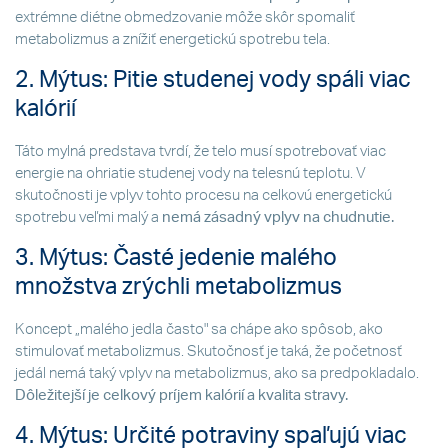
extrémne diétne obmedzovanie môže skôr spomaliť
metabolizmus a znížiť energetickú spotrebu tela.
2. Mýtus: Pitie studenej vody spáli viac
kalórií
Táto mylná predstava tvrdí, že telo musí spotrebovať viac
energie na ohriatie studenej vody na telesnú teplotu. V
skutočnosti je vplyv tohto procesu na celkovú energetickú
spotrebu veľmi malý a
nemá zásadný vplyv na chudnutie.
3. Mýtus: Časté jedenie malého
množstva zrýchli metabolizmus
Koncept „malého jedla často" sa chápe ako spôsob, ako
stimulovať metabolizmus. Skutočnosť je taká, že početnosť
jedál nemá taký vplyv na metabolizmus, ako sa predpokladalo.
Dôležitejší je celkový príjem kalórií a kvalita stravy.
4. Mýtus: Určité potraviny spaľujú viac