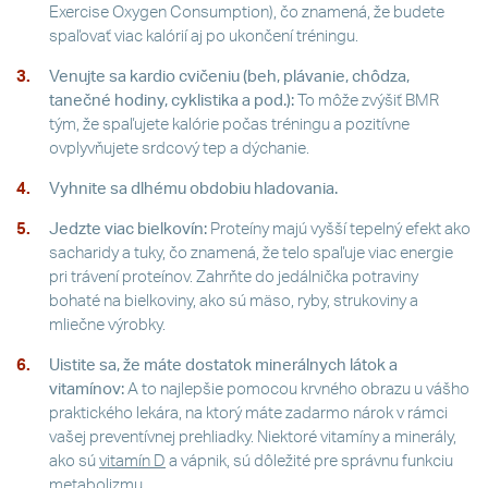
Exercise Oxygen Consumption), čo znamená, že budete
spaľovať viac kalórií aj po ukončení tréningu.
Venujte sa kardio cvičeniu (beh, plávanie, chôdza,
tanečné hodiny, cyklistika a pod.):
To môže zvýšiť BMR
tým, že spaľujete kalórie počas tréningu a pozitívne
ovplyvňujete srdcový tep a dýchanie.
Vyhnite sa dlhému obdobiu hladovania.
Jedzte viac bielkovín:
Proteíny majú vyšší tepelný efekt ako
sacharidy a tuky, čo znamená, že telo spaľuje viac energie
pri trávení proteínov. Zahrňte do jedálnička potraviny
bohaté na bielkoviny, ako sú mäso, ryby, strukoviny a
mliečne výrobky.
Uistite sa, že máte dostatok minerálnych látok a
vitamínov:
A to najlepšie pomocou krvného obrazu u vášho
praktického lekára, na ktorý máte zadarmo nárok v rámci
vašej preventívnej prehliadky. Niektoré vitamíny a minerály,
ako sú
vitamín D
a vápnik, sú dôležité pre správnu funkciu
metabolizmu.