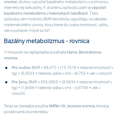
rovnice
, druhou výpočet bazálneho metabolizmu s pomocou
internetovej kalkulačky. K druhému spôsobu patrí aj
výpočet
bazálneho metabolizmu v kalorických tabuľkách
. Tieto
spôsoby vám hodnotu BMR teoreticky vypočítajú na základe
matematického vzorca, ktorý berie do úvahy hmotnosť, výšku,
vek a pohlavie. Ktoré sú to?
Bazálny metabolizmus - rovnica
V minulosti sa najčastejšie používala
Harris-Benedictova
rovnica:
Pre mužov:
BMR = 66,473 + (13,7516 × telesná hmotnosť v
kg) + (5,0033 × telesná výška v cm) - (6,755 × vek v rokoch)
Pre ženy:
BMR = 655,0955 + (9,5634 × telesná hmotnosť v
kg) + (1,8496 × telesná výška v cm) - (4,6756 × vek v
rokoch)
Teraz sa častejšie používa
Mifflin-St Jeorova rovnica
, ktorá je
považovaná za presnejšiu: