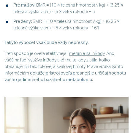
Pre mužov:
BMR = (10 × telesná hmotnosť v kg) + (6,25 ×
telesná výška v cm) - (5 × vek v rokoch) + 5
Pre ženy:
BMR = (10 × telesná hmotnosť v kg) + (6,25 ×
telesná výška v cm) - (5 × vek v rokoch) - 161
Takýto výpočet však bude vždy nepresný.
Tretí spôsob je oveľa efektívnejší:
meranie na InBody
. Áno,
väčšina ľudí využíva InBody skôr na to, aby zistila, koľko
obsahuje ich telo tukovej a svalovej hmoty. Práve vďaka týmto
informáciám
dokáže prístroj oveľa presnejšie určiť aj hodnotu
vášho jedinečného bazálneho metabolizmu.