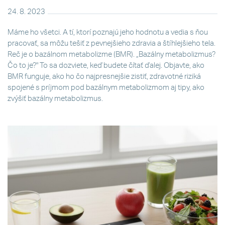
24. 8. 2023
Máme ho všetci. A tí, ktorí poznajú jeho hodnotu a vedia s ňou
pracovať, sa môžu tešiť z pevnejšieho zdravia a štíhlejšieho tela.
Reč je o bazálnom metabolizme (BMR). „Bazálny metabolizmus?
Čo to je?" To sa dozviete, keď budete čítať ďalej. Objavte, ako
BMR funguje, ako ho čo najpresnejšie zistiť, zdravotné riziká
spojené s príjmom pod bazálnym metabolizmom aj tipy, ako
zvýšiť bazálny metabolizmus.