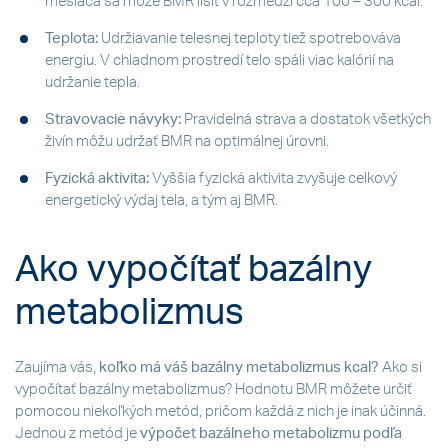
mesiaca sa môže BMR líšiť v rozmedzí cca 100 – 300 kcal.
Teplota:
Udržiavanie telesnej teploty tiež spotrebováva
energiu. V chladnom prostredí telo spáli viac kalórií na
udržanie tepla.
Stravovacie návyky:
Pravidelná strava a dostatok všetkých
živín môžu udržať BMR na optimálnej úrovni.
Fyzická aktivita:
Vyššia fyzická aktivita zvyšuje celkový
energetický výdaj tela, a tým aj BMR.
Ako vypočítať bazálny
metabolizmus
Zaujíma vás,
koľko má váš bazálny metabolizmus kcal?
Ako si
vypočítať bazálny metabolizmus? Hodnotu BMR môžete určiť
pomocou niekoľkých metód, pričom každá z nich je inak účinná.
Jednou z metód je
výpočet bazálneho metabolizmu podľa