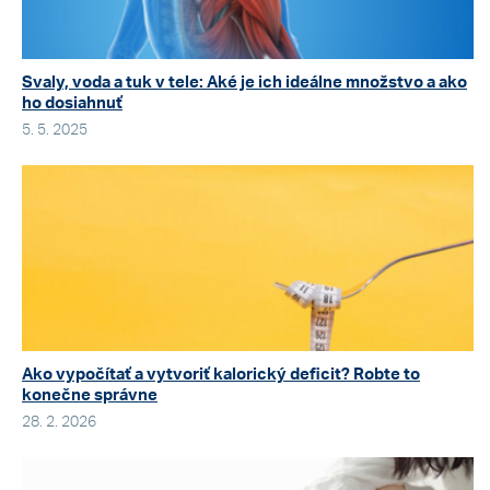
Svaly, voda a tuk v tele: Aké je ich ideálne množstvo a ako
ho dosiahnuť
5. 5. 2025
Ako vypočítať a vytvoriť kalorický deficit? Robte to
konečne správne
28. 2. 2026