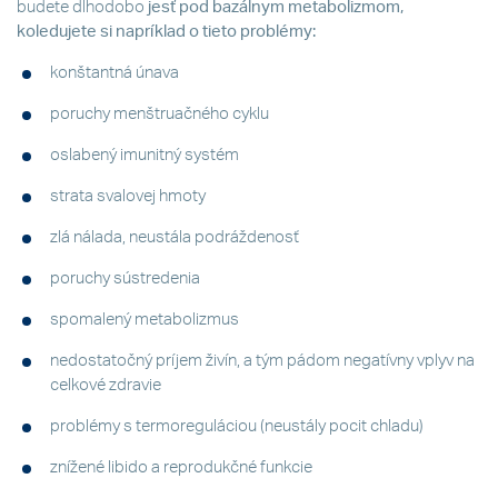
budete dlhodobo
jesť pod bazálnym metabolizmom,
koledujete si napríklad o tieto problémy:
konštantná únava
poruchy menštruačného cyklu
oslabený imunitný systém
strata svalovej hmoty
zlá nálada, neustála podráždenosť
poruchy sústredenia
spomalený metabolizmus
nedostatočný príjem živín, a tým pádom negatívny vplyv na
celkové zdravie
problémy s termoreguláciou (neustály pocit chladu)
znížené libido a reprodukčné funkcie