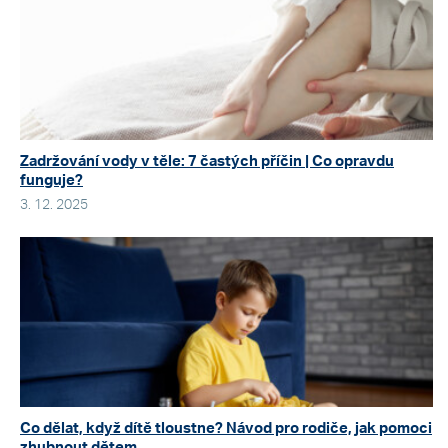
Zadržování vody v těle: 7 častých příčin | Co opravdu
funguje?
3. 12. 2025
Co dělat, když dítě tloustne? Návod pro rodiče, jak pomoci
zhubnout dětem