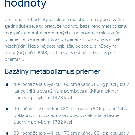
hodnoty
Určiť priemer hodnoty bazálneho metabolizmu by bolo
veľmi
zjednodušené
, a to preto, že hodnotu bazálneho metabolizmu
ovplyvňuje mnoho premenných
– od povahy a miery vašej
priemernej dennej aktivity až po genetiku. To žiadny vzorček
nezohľadní. Než si nájdete najbližšiu pobočku s InBody na
presný výpočet BMR
, poďme si uviesť pár príkladov pre
orientáciu.
Bazálny metabolizmus priemer
40-ročná žena s výškou 165 cm a váhou 80 kg pracujúca v
kancelárii (nulová až nízka pohybová aktivita) a takmer
žiadnym pohybom:
1473 kcal
40-ročný muž s výškou 180 cm a váhou 80 kg pracujúci za
pokladňou (nulová až nízka pohybová aktivita) a takmer
žiadnym pohybom:
1732 kcal
33-ročná žena s výškou 170 cm a váhou 69 kg pracujúca v