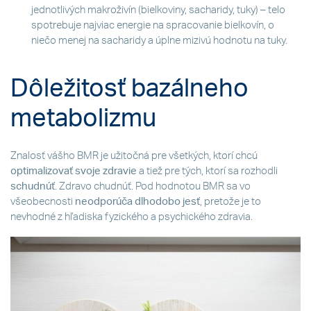
jednotlivých makroživín (bielkoviny, sacharidy, tuky) – telo
spotrebuje najviac energie na spracovanie bielkovín, o
niečo menej na sacharidy a úplne mizivú hodnotu na tuky.
Dôležitosť bazálneho
metabolizmu
Znalosť vášho BMR je užitočná pre všetkých, ktorí chcú
optimalizovať svoje zdravie
a tiež pre tých, ktorí sa rozhodli
schudnúť
. Zdravo chudnúť. Pod hodnotou BMR sa vo
všeobecnosti
neodporúča dlhodobo jesť
, pretože je to
nevhodné z hľadiska fyzického a psychického zdravia.