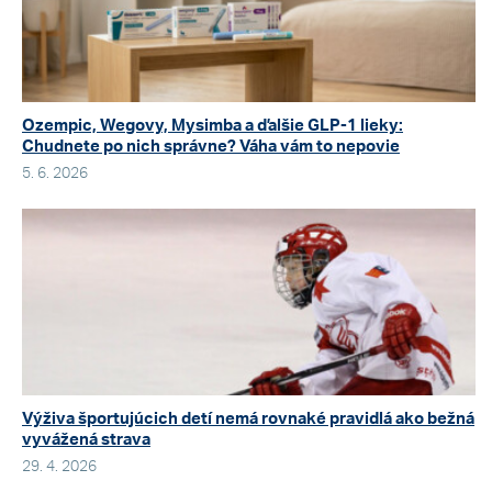
Ozempic, Wegovy, Mysimba a ďalšie GLP-1 lieky:
Chudnete po nich správne? Váha vám to nepovie
5. 6. 2026
Výživa športujúcich detí nemá rovnaké pravidlá ako bežná
vyvážená strava
29. 4. 2026