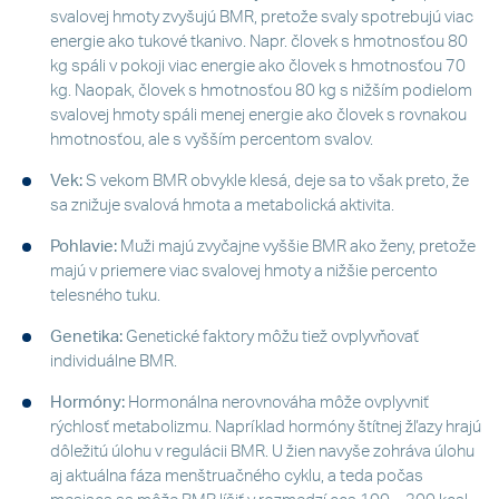
svalovej hmoty zvyšujú BMR, pretože svaly spotrebujú viac
energie ako tukové tkanivo. Napr. človek s hmotnosťou 80
kg spáli v pokoji viac energie ako človek s hmotnosťou 70
kg. Naopak, človek s hmotnosťou 80 kg s nižším podielom
svalovej hmoty spáli menej energie ako človek s rovnakou
hmotnosťou, ale s vyšším percentom svalov.
Vek:
S vekom BMR obvykle klesá, deje sa to však preto, že
sa znižuje svalová hmota a metabolická aktivita.
Pohlavie:
Muži majú zvyčajne vyššie BMR ako ženy, pretože
majú v priemere viac svalovej hmoty a nižšie percento
telesného tuku.
Genetika:
Genetické faktory môžu tiež ovplyvňovať
individuálne BMR.
Hormóny:
Hormonálna nerovnováha môže ovplyvniť
rýchlosť metabolizmu. Napríklad hormóny štítnej žľazy hrajú
dôležitú úlohu v regulácii BMR. U žien navyše zohráva úlohu
aj aktuálna fáza menštruačného cyklu, a teda počas