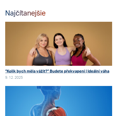
Najčítanejšie
“Kolik bych měla vážit?” Budete překvapeni | Ideální váha
9. 12. 2025