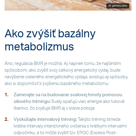
Ako zvýšiť bazálny
metabolizmus
Áno, regulácia BMR je možná. Aj napriek tomu, že najľahším
spôsobom, ako zvýšiť svoj celkový energetický výdaj, bude
navýšenie cieleného energetického výdaja, existujú aj spôsoby,
ako si dopomôcť k zvýšeniu bazálneho metabolizmu:
Zamerajte sa na budovanie svalovej hmoty pomocou
silového tréningu:
Svaly spaľujú viac energie ako tukové
tkanivo, čo zvyšuje BMR aj v stave pokoja.
Vyskúšajte intervalový tréning:
Takýto tréning strieda
krátke intervaly intenzívneho cvičenia s krátkymi intervalmi
odpočinku, a to môže zvýšiť tzv. EPOC (Excess Post-