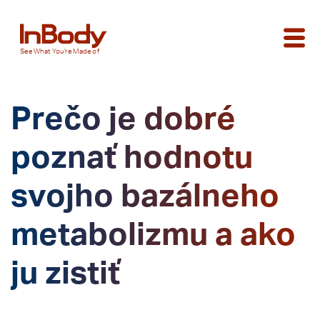
See
What You’re
Made of
Prečo je dobré
poznať hodnotu
svojho bazálneho
metabolizmu a ako
ju zistiť