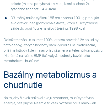
sklade (mierna pohybová aktivita), ktorá si chodí 2x
týždenne zabehať:
1428 kcal
33-ročný muž s výškou 185 cm a váhou 100 kg pracujúci
ako drevorubač (pohybová aktivita), ktorý si 3x týždenne
zájde do posilňovne na silový tréning:
1998 kcal
Dokážeme však s takmer 100% istotou povedať, že pokiaľ by
tieto osoby, ktorých hodnoty nám vyhodila
BMR kalkulačka
,
prišli na InBody, kde im náš prístroj zmeria aj telesnú kompozíciu
(ktorá má na reálne BMR tiež vplyv),
hodnoty bazálneho
metabolizmu budú iné.
Bazálny metabolizmus a
chudnutie
Na to, aby človek znižoval svoju hmotnosť, musí vydať viac
energie, než prijme. Nesmie to však byť zase príliš málo – ak