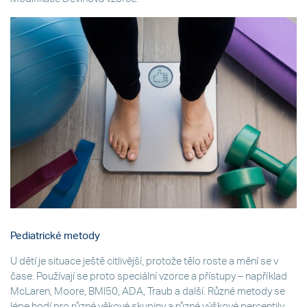
Pediatrické metody
U dětí je situace ještě citlivější, protože tělo roste a mění se v
čase. Používají se proto speciální vzorce a přístupy – například
McLaren, Moore, BMI50, ADA, Traub a další. Různé metody se
lépe hodí pro různé věkové skupiny a různé výškové percentily