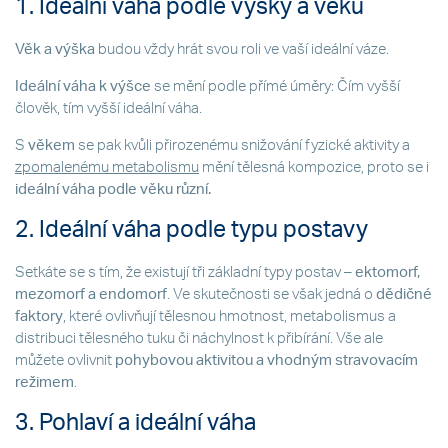
1. Ideální váha podle výšky a věku
Věk a výška
budou vždy hrát svou roli ve vaší ideální váze.
Ideální váha k výšce
se mění podle přímé úměry: Čím vyšší
člověk, tím vyšší ideální váha.
S
věkem
se pak kvůli přirozenému snižování fyzické aktivity a
zpomalenému metabolismu
mění tělesná kompozice, proto se i
ideální váha podle věku
různí.
2. Ideální váha podle typu postavy
Setkáte se s tím, že existují tři základní typy postav –
ektomorf,
mezomorf a endomorf
. Ve skutečnosti se však jedná o
dědičné
faktory
, které ovlivňují tělesnou hmotnost, metabolismus a
distribuci tělesného tuku či náchylnost k přibírání. Vše ale
můžete ovlivnit
pohybovou aktivitou a vhodným stravovacím
režimem
.
3. Pohlaví a ideální váha