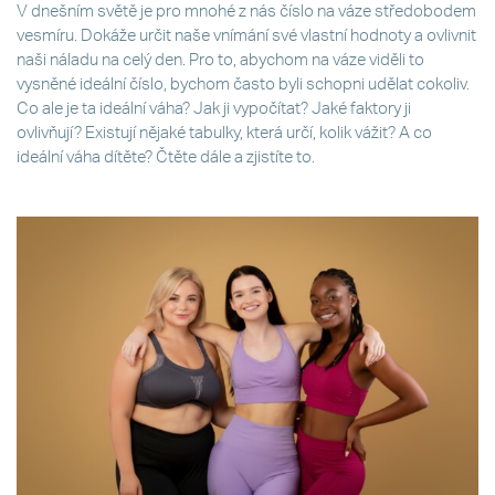
V dnešním světě je pro mnohé z nás číslo na váze středobodem
vesmíru. Dokáže určit naše vnímání své vlastní hodnoty a ovlivnit
naši náladu na celý den. Pro to, abychom na váze viděli to
vysněné ideální číslo, bychom často byli schopni udělat cokoliv.
Co ale je ta ideální váha? Jak ji vypočítat? Jaké faktory ji
ovlivňují? Existují nějaké tabulky, která určí, kolik vážit? A co
ideální váha dítěte? Čtěte dále a zjistíte to.