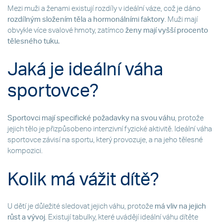
Mezi muži a ženami existují rozdíly v ideální váze, což je dáno
rozdílným složením těla a hormonálními faktory
. Muži mají
obvykle více svalové hmoty, zatímco
ženy mají vyšší procento
tělesného tuku.
Jaká je ideální váha
sportovce?
Sportovci mají specifické požadavky na svou váhu
, protože
jejich tělo je přizpůsobeno intenzivní fyzické aktivitě. Ideální váha
sportovce závisí na sportu, který provozuje, a na jeho tělesné
kompozici.
Kolik má vážit dítě?
U dětí je důležité sledovat jejich váhu, protože
má vliv na jejich
růst a vývoj
. Existují tabulky, které uvádějí ideální váhu dítěte