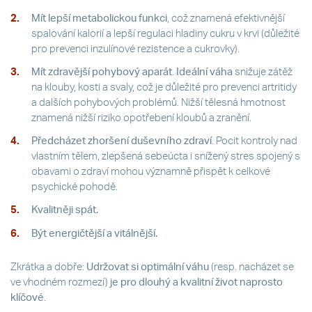
Mít lepší metabolickou funkci
, což znamená efektivnější
spalování kalorií a lepší regulaci hladiny cukru v krvi (důležité
pro prevenci inzulínové rezistence a cukrovky).
Mít zdravější pohybový aparát
.
Ideální váha
snižuje zátěž
na klouby, kosti a svaly, což je důležité pro prevenci artritidy
a dalších pohybových problémů. Nižší tělesná hmotnost
znamená nižší riziko opotřebení kloubů a zranění.
Předcházet zhoršení duševního zdraví
. Pocit kontroly nad
vlastním tělem, zlepšená sebeúcta i snížený stres spojený s
obavami o zdraví mohou významně přispět k celkové
psychické pohodě.
Kvalitněji spát.
Být energičtější a vitálnější.
Zkrátka a dobře:
Udržovat si optimální váhu
(resp. nacházet se
ve vhodném rozmezí)
je pro dlouhý a kvalitní život naprosto
klíčové
.