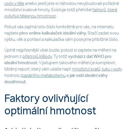
vody v těle
anebo jestli jste si náhodou nevybudovali pořádné
množství svalové hmoty. Existuje totiž přehršel
faktorů, které
ovlivňují tělesnou hmotnost
.
Pokud vás zajímá toto číslo konkrétně pro vás, na internetu
najdete
plno online
kalkulaček ideální váhy
.
Stačí zadat svou
výšku, věk a pohlaví a kalkulačka vám poskytne přibližné číslo.
Úplně nejpřesnější však bude, pokud si zajdete na měření na
jednom z
přístrojů InBody
. Ty totiž
vychází z dat WHO pro
ideální hmotnost
. Výstupem takového měření je komplexní,
tištěný report, který vám ukáže např.
množství svalů, tuku i vody
,
hodnotu
bazálního metabolismu
a
jak vaší ideální váhy
dosáhnout
.
Faktory ovlivňující
optimální hmotnost