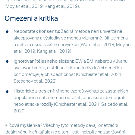
(Moylan et al., 2019; Kang et al., 2019).
Omezení a kritika
Nedostatek konsenzu:
Žádná metoda není univerzálně
akceptovaná a výsledky se mohou významně lišit, zejména
u dětí a u osob s extrémní výškou (Ward et al., 2018; Moylan
et al., 2019; Kang et al., 2019).
Ignorování tělesného složení:
IBW a BMI neberou v úvahu
svalovou hmotu, distribuci tuku ani individuální genetiku,
což omezuje jejich specifičnost (Chichester et al., 2021;
Stepanov et al., 2022).
Historické zkreslení:
Mnoho vzorců vychází ze zastaralých
populačních dat a nemusí odrážet současnou demografii
nebo etnické rozdíly (Chichester et al., 2021; Salcedo et al.,
2020).
Klíčová myšlenka
? Všechny tyto metody dávají
orientační
ideální váhu. Neříkají ale nic o tom, jestli netrpíte na
zadržování