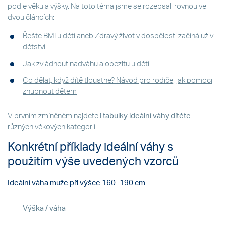
podle věku a výšky. Na toto téma jsme se rozepsali rovnou ve
dvou článcích:
Řešte BMI u dětí aneb Zdravý život v dospělosti začíná už v
dětství
Jak zvládnout nadváhu a obezitu u dětí
Co dělat, když dítě tloustne? Návod pro rodiče, jak pomoci
zhubnout dětem
V prvním zmíněném najdete i
tabulky ideální váhy dítěte
různých věkových kategorií.
Konkrétní příklady ideální váhy s
použitím výše uvedených vzorců
Ideální váha muže při výšce
160–190 cm
Výška / váha