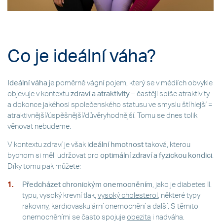
Co je ideální váha?
Ideální váha
je poměrně vágní pojem, který se v médiích obvykle
objevuje v kontextu
zdraví a atraktivity
– častěji spíše atraktivity
a dokonce jakéhosi společenského statusu ve smyslu štíhlejší =
atraktivnější/úspěšnější/důvěryhodnější. Tomu se dnes tolik
věnovat nebudeme.
V kontextu zdraví je však
ideální hmotnost
taková, kterou
bychom si měli udržovat pro
optimální zdraví a fyzickou kondici
.
Díky tomu pak můžete:
Předcházet chronickým onemocněním
, jako je diabetes II.
typu, vysoký krevní tlak,
vysoký cholesterol
, některé typy
rakoviny, kardiovaskulární onemocnění a další. S těmito
onemocněními se často spojuje
obezita
i nadváha.