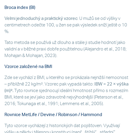
Broca index (BI)
Velmi jednoduchý a praktický vzorec
: U mužů se od výšky v
centimetrech odečte 100, u žen se pak výsledek sníží ještě o 10
%.
Tato metoda se používá už dlouho a stále ji studie hodnotí jako
validní a v běžné praxi dobře použitelnou (Alejandro et al., 2018;
Mohajan & Mohajan, 2023).
Vzorce založené na BMI
Zde se vychází z BMI, u kterého se prokázala nejnižší nemocnost
– přibližně 22 kg/m². Vzorec pak vypadá takto:
IBW = 22 × výška
(m)².
Tyto rovnice sjednocují ideální hmotnost přímo s rozmezím
BMI, které se jeví jako zdravotně nejvýhodnější (Peterson et al.,
2016; Tokunaga et al., 1991; Lemmens et al., 2005).
Rovnice MetLife / Devine / Robinson / Hammond
Tyto vzorce vycházejí z historických dat pojišťoven. Využívají
výšku a někdy i tělesnou konstituci (např. „štíhlý“, „střední“,