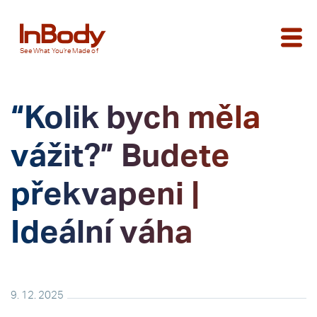
See
What You’re
Made of
“Kolik bych měla
vážit?” Budete
překvapeni |
Ideální váha
9. 12. 2025