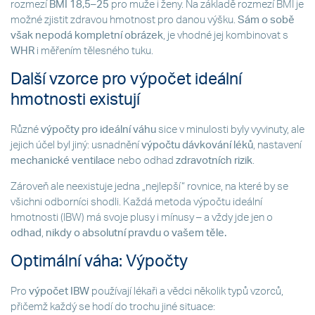
rozmezí
BMI 18,5–25
pro muže i ženy. Na základě rozmezí BMI je
možné zjistit zdravou hmotnost pro danou výšku.
Sám o sobě
však nepodá kompletní obrázek
, je vhodné jej kombinovat s
WHR
i měřením tělesného tuku.
Další vzorce pro výpočet ideální
hmotnosti existují
Různé
výpočty pro ideální váhu
sice v minulosti byly vyvinuty, ale
jejich účel byl jiný: usnadnění
výpočtu dávkování léků
, nastavení
mechanické ventilace
nebo odhad
zdravotních rizik
.
Zároveň ale neexistuje jedna „nejlepší“ rovnice, na které by se
všichni odborníci shodli. Každá metoda výpočtu ideální
hmotnosti (IBW) má svoje plusy i mínusy – a vždy jde jen o
odhad
,
nikdy o absolutní pravdu o vašem těle.
Optimální váha: Výpočty
Pro
výpočet IBW
používají lékaři a vědci několik typů vzorců,
přičemž každý se hodí do trochu jiné situace: