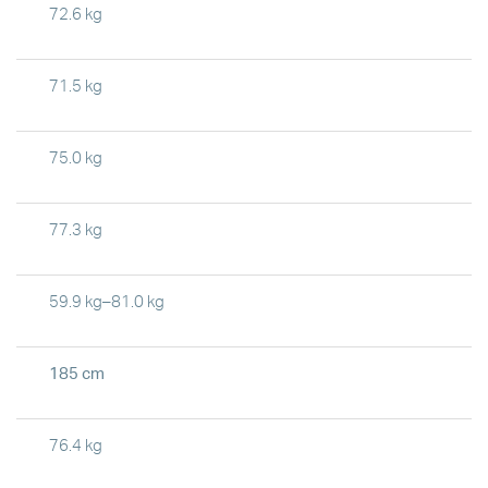
72.6 kg
71.5 kg
75.0 kg
77.3 kg
59.9 kg–81.0 kg
185 cm
76.4 kg