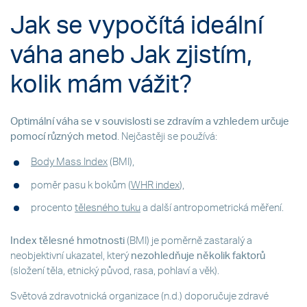
Jak se vypočítá ideální
váha aneb Jak zjistím,
kolik mám vážit?
Optimální váha
se v souvislosti se zdravím a vzhledem určuje
pomocí různých metod
. Nejčastěji se používá:
Body Mass Index
(BMI),
poměr pasu k bokům (
WHR index
),
procento
tělesného tuku
a další antropometrická měření.
Index tělesné hmotnosti
(BMI) je poměrně zastaralý a
neobjektivní ukazatel, který
nezohledňuje několik faktorů
(složení těla, etnický původ, rasa, pohlaví a věk).
Světová zdravotnická organizace (n.d.) doporučuje zdravé