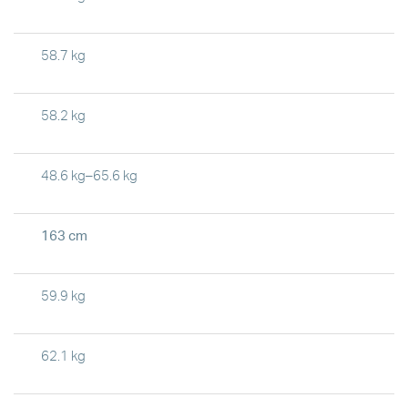
58.7 kg
58.2 kg
48.6 kg–65.6 kg
163 cm
59.9 kg
62.1 kg