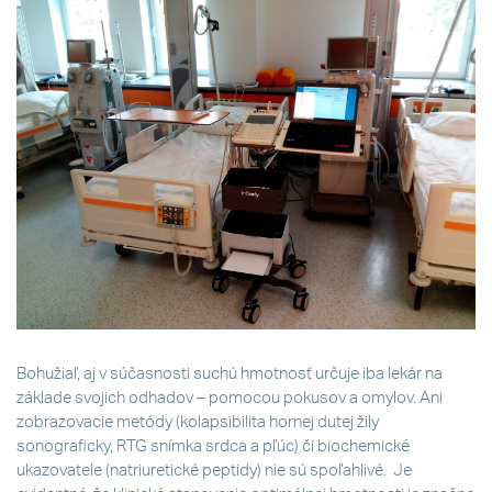
Bohužiaľ, aj v súčasnosti suchú hmotnosť určuje iba lekár na
základe svojich odhadov – pomocou pokusov a omylov. Ani
zobrazovacie metódy (kolapsibilita hornej dutej žily
sonograficky, RTG snímka srdca a pľúc) či biochemické
ukazovatele (natriuretické peptidy) nie sú spoľahlivé. Je