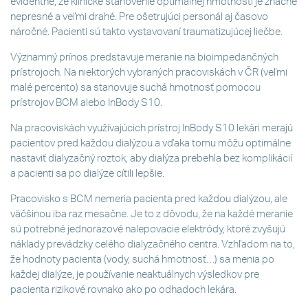
evidentné, že klinické stanovenie optimálnej hmotnosti je značne
nepresné a veľmi drahé. Pre ošetrujúci personál aj časovo
náročné. Pacienti sú takto vystavovaní traumatizujúcej liečbe.
Významný prínos predstavuje meranie na bioimpedančných
prístrojoch. Na niektorých vybraných pracoviskách v ČR (veľmi
malé percento) sa stanovuje suchá hmotnosť pomocou
prístrojov BCM alebo InBody S10.
Na pracoviskách využívajúcich prístroj InBody S10 lekári merajú
pacientov pred každou dialýzou a vďaka tomu môžu optimálne
nastaviť dialyzačný roztok, aby dialýza prebehla bez komplikácií
a pacienti sa po dialýze cítili lepšie.
Pracovisko s BCM nemeria pacienta pred každou dialýzou, ale
väčšinou iba raz mesačne. Je to z dôvodu, že na každé meranie
sú potrebné jednorazové nalepovacie elektródy, ktoré zvyšujú
náklady prevádzky celého dialyzačného centra. Vzhľadom na to,
že hodnoty pacienta (vody, suchá hmotnosť…) sa menia po
každej dialýze, je používanie neaktuálnych výsledkov pre
pacienta rizikové rovnako ako po odhadoch lekára.