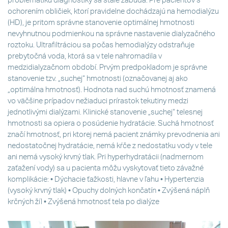
problematiku diagnostiky sa stále zabúda. Pre pacientov s
ochorením obličiek, ktorí pravidelne dochádzajú na hemodialýzu
(HD), je pritom správne stanovenie optimálnej hmotnosti
nevyhnutnou podmienkou na správne nastavenie dialyzačného
roztoku. Ultrafiltráciou sa počas hemodialýzy odstraňuje
prebytočná voda, ktorá sa v tele nahromadila v
medzidialyzačnom období. Prvým predpokladom je správne
stanovenie tzv. „suchej“ hmotnosti (označovanej aj ako
„optimálna hmotnosť). Hodnota nad suchú hmotnosť znamená
vo väčšine prípadov nežiaduci prírastok tekutiny medzi
jednotlivými dialýzami. Klinické stanovenie „suchej“ telesnej
hmotnosti sa opiera o posúdenie hydratácie. Suchá hmotnosť
značí hmotnosť, pri ktorej nemá pacient známky prevodnenia ani
nedostatočnej hydratácie, nemá kŕče z nedostatku vody v tele
ani nemá vysoký krvný tlak. Pri hyperhydratácii (nadmernom
zaťažení vody) sa u pacienta môžu vyskytovať tieto závažné
komplikácie: • Dýchacie ťažkosti, hlavne v ľahu • Hypertenzia
(vysoký krvný tlak) • Opuchy dolných končatín • Zvýšená náplň
krčných žíl • Zvýšená hmotnosť tela po dialýze