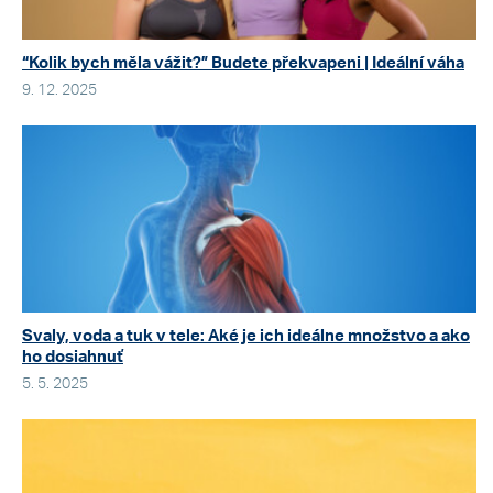
“Kolik bych měla vážit?” Budete překvapeni | Ideální váha
9. 12. 2025
Svaly, voda a tuk v tele: Aké je ich ideálne množstvo a ako
ho dosiahnuť
5. 5. 2025