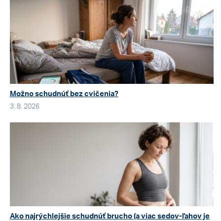
Možno schudnúť bez cvičenia?
3. 8. 2026
Ako najrýchlejšie schudnúť brucho (a viac sedov-ľahov je