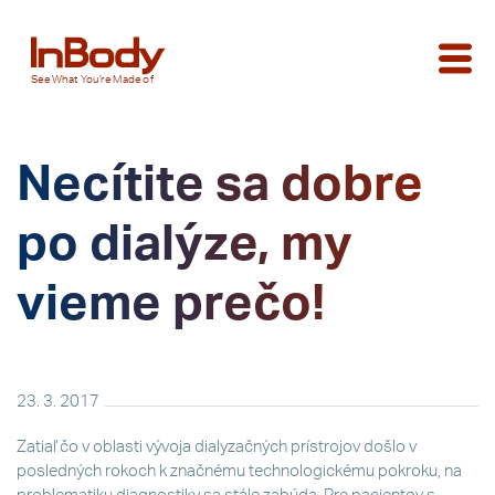
See
What You’re
Made of
Necítite sa dobre
po dialýze, my
vieme prečo!
23. 3. 2017
Zatiaľ čo v oblasti vývoja dialyzačných prístrojov došlo v
posledných rokoch k značnému technologickému pokroku, na