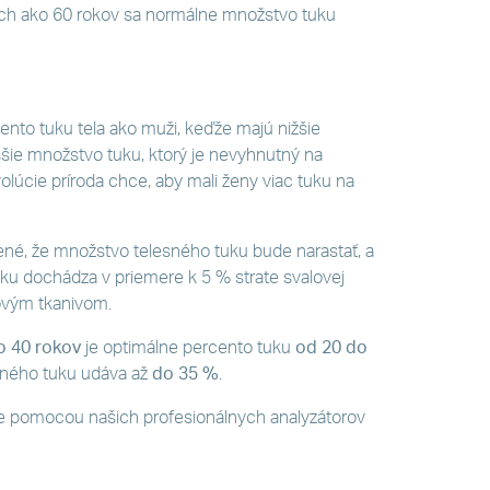
ích ako 60 rokov sa normálne množstvo tuku
ento tuku tela ako muži, keďže majú nižšie
ššie množstvo tuku, ktorý je nevyhnutný na
lúcie príroda chce, aby mali ženy viac tuku na
né, že množstvo telesného tuku bude narastať, a
ku dochádza v priemere k 5 % strate svalovej
kovým tkanivom.
o 40 rokov
je optimálne percento tuku
od 20 do
sného tuku udáva až
do 35 %
.
te pomocou našich profesionálnych analyzátorov