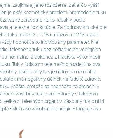
e, zaujíma aj jeho rozloženie. Zatiaľ čo vyšší
ehien je skôr kozmetický problém, hromadenie tuku
 závažné zdravotné riziko. Ideálny podiel
avia a telesnej konštitúcie. Za hodnoty kritické pre
ého tuku medzi 2 – 5 % u mužov a 12 % u žien.
 vždy hodnotiť ako individuálny parameter. Nie
odiel telesného tuku bez nežiaducich vedľajších
 sú normálne, a dokonca z hľadiska výkonnosti
 tuku. Tuk v ľudskom tele možno rozdeliť na dva
k zásobný. Esenciálny tuk je nutný na normálne
ostatok má negatívny účinok na ľudské zdravie.
uku väčšie, pretože sa nachádza na prsiach, v
rgánoch. Zásobný tuk je umiestnený v tukovom
o veľkých telesných orgánov. Zásobný tuk plní tri
teplo • slúži ako zásobáreň energie • funguje ako