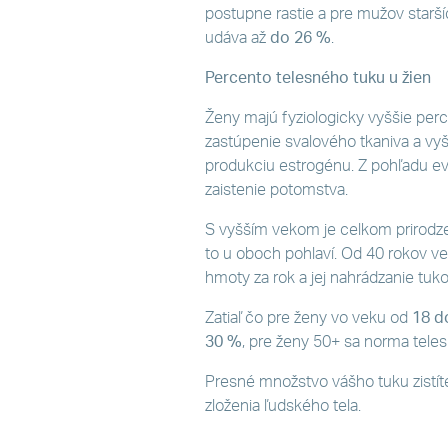
postupne rastie a pre mužov starš
udáva až
do 26 %
.
Percento telesného tuku u žien
Ženy majú fyziologicky vyššie perc
zastúpenie svalového tkaniva a vy
produkciu estrogénu. Z pohľadu evo
zaistenie potomstva.
S vyšším vekom je celkom prirodze
to u oboch pohlaví. Od 40 rokov ve
hmoty za rok a jej nahrádzanie tu
Zatiaľ čo pre ženy vo veku od
18 d
30 %
, pre ženy 50+ sa norma tele
Presné množstvo vášho tuku zistí
zloženia ľudského tela.