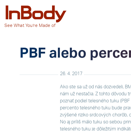
See
What You’re
Made of
PBF alebo percen
26. 4. 2017
Ako ste sa už od nás dozvedeli, BM
nám už nestačia. Z tohto dôvodu tr
poznať podiel telesného tuku (PBF 
percento telesného tuku bude pra
zvýšené riziko srdcových chorôb, 
No aj príliš málo tuku so sebou pri
telesného tuku je dôležitým indik