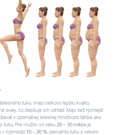
v
 telesného tuku, majú celkovo lepšiu kvalitu
é svaly, čo zlepšuje ich vzhľad. Majú tiež rýchlejší
iavať v optimálnej telesnej hmotnosti ľahšie ako
ného tuku. Pre mužov vo veku
20 – 30 rokov
je
u v rozmedzí
10 – 20 %
, percento tuku s vekom