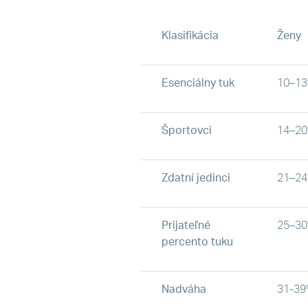
Klasifikácia
Ženy
Esenciálny tuk
10–1
Športovci
14–2
Zdatní jedinci
21–2
Prijateľné
25–3
percento tuku
Nadváha
31-3