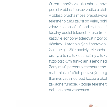
Okrem množstva tuku nás, samozrejm
podiel v oblasti bokov, zadku a st
v oblasti brucha môže predstavovať
telesného tuku závisí od veku, pohl
zdravie sa označujú podiely telesn
Ideálny podiel telesného tuku treba
každý je schopný tolerovať nízky p
účinkov. U vrcholových športovcov
žiaduce aj nižšie podiely telesného
druhy, a to na tuk esenciálny a tu
fyziologickým funkciám a jeho ned
Ženy majú percento esenciálneho t
maternici a ďalších pohlavných o
tkanive, väčšinou pod kožou a okol
základné funkcie: • izoluje telesné 
ochrana proti zraneniam