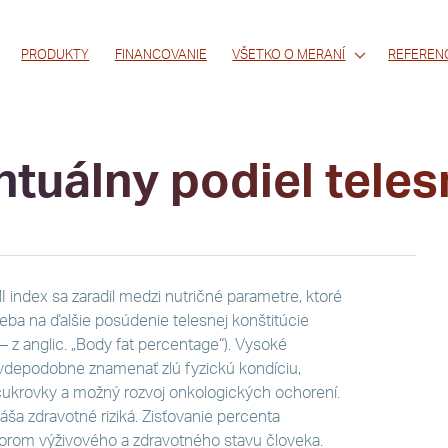
PRODUKTY
FINANCOVANIE
VŠETKO O MERANÍ
REFEREN
tuálny podiel tele
I index sa zaradil medzi nutričné parametre, ktoré
eba na ďalšie posúdenie telesnej konštitúcie
– z anglic. „Body fat percentage“). Vysoké
vdepodobne znamenať zlú fyzickú kondíciu,
cukrovky a možný rozvoj onkologických ochorení.
náša zdravotné riziká. Zisťovanie percenta
átorom výživového a zdravotného stavu človeka.