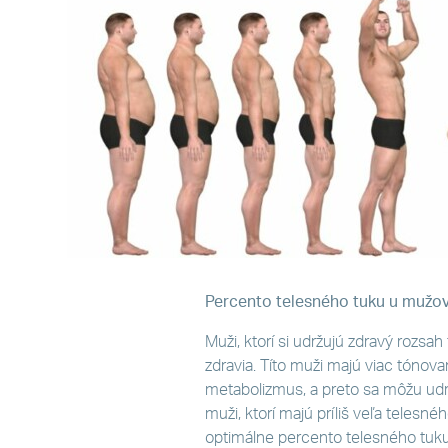
Percento telesného tuku u mužo
Muži, ktorí si udržujú zdravý rozsah
zdravia. Títo muži majú viac tónovan
metabolizmus, a preto sa môžu udrž
muži, ktorí majú príliš veľa teles
optimálne percento telesného tuk