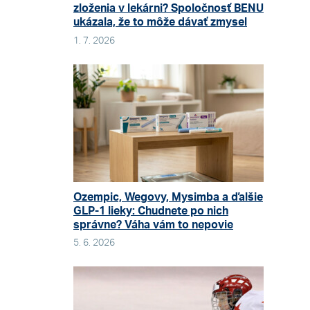
zloženia v lekárni? Spoločnosť BENU
ukázala, že to môže dávať zmysel
1. 7. 2026
Ozempic, Wegovy, Mysimba a ďalšie
GLP-1 lieky: Chudnete po nich
správne? Váha vám to nepovie
5. 6. 2026