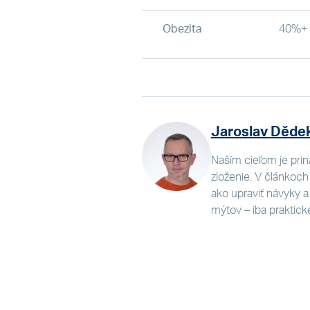
Obezita
40%+
Jaroslav Děde
Naším cieľom je prin
zloženie. V článkoch
ako upraviť návyky a a
mýtov – iba praktick