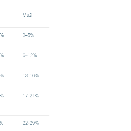
Muži
3%
2–5%
0%
6–12%
4%
13-16%
0%
17-21%
9%
22-29%