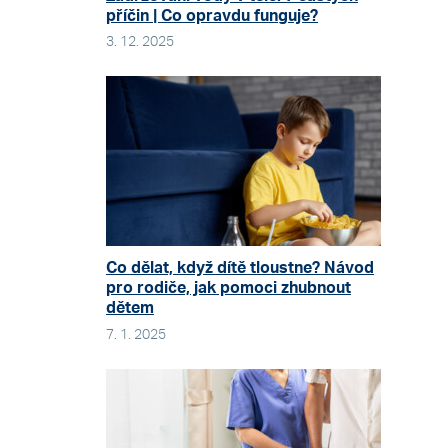
příčin | Co opravdu funguje?
3. 12. 2025
Co dělat, když dítě tloustne? Návod
pro rodiče, jak pomoci zhubnout
dětem
7. 1. 2025