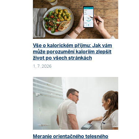
Vše o kalorickém příjmu: Jak vám
může porozumění kaloriím zlepšit
život po všech stránkách
1. 7. 2026
Meranie orientačného telesného