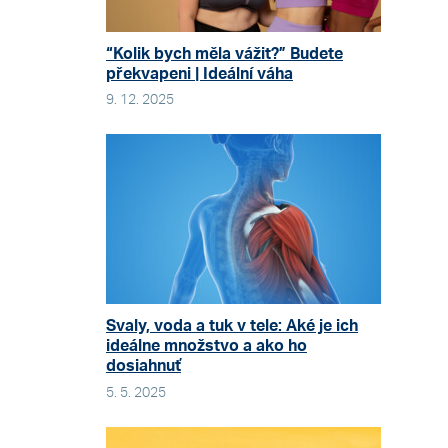
“Kolik bych měla vážit?” Budete
překvapeni | Ideální váha
9. 12. 2025
Svaly, voda a tuk v tele: Aké je ich
ideálne množstvo a ako ho
dosiahnuť
5. 5. 2025