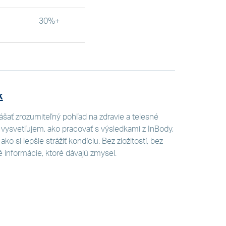
30%+
k
ášať zrozumiteľný pohľad na zdravie a telesné
 vysvetľujem, ako pracovať s výsledkami z InBody,
ko si lepšie strážiť kondíciu. Bez zložitostí, bez
é informácie, ktoré dávajú zmysel.