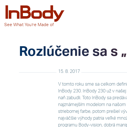
See
What You’re
Made of
Rozlúčenie sa s
15. 8. 2017
V tomto roku sme sa celkom defini
InBody 230. InBody 230 už v naše
naň zabudli. Toto InBody sa predáv
najznámejším modelom na našom tr
striebornej farbe, potom prešiel vý
najväčšie výhody patria veľké mno
programu Body-vision, dobrá manipu