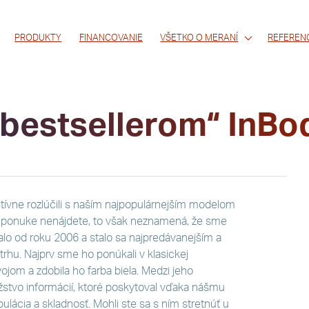
PRODUKTY
FINANCOVANIE
VŠETKO O MERANÍ
REFEREN
 „bestsellerom“ InB
tívne rozlúčili s naším najpopulárnejším modelom
j ponuke nenájdete, to však neznamená, že sme
alo od roku 2006 a stalo sa najpredávanejším a
hu. Najprv sme ho ponúkali v klasickej
vojom a zdobila ho farba biela. Medzi jeho
žstvo informácií, ktoré poskytoval vďaka nášmu
lácia a skladnosť. Mohli ste sa s ním stretnúť u