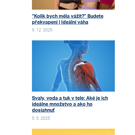
“Kolik bych měla vážit?” Budete
překvapeni | Ideální váha
9. 12. 2025
Svaly, voda a tuk v tele: Aké je ich
ideálne množstvo a ako ho
dosiahnuť
5. 5. 2025