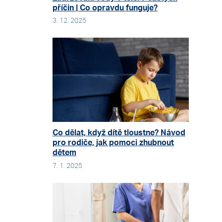
příčin | Co opravdu funguje?
3. 12. 2025
Co dělat, když dítě tloustne? Návod
pro rodiče, jak pomoci zhubnout
dětem
7. 1. 2025