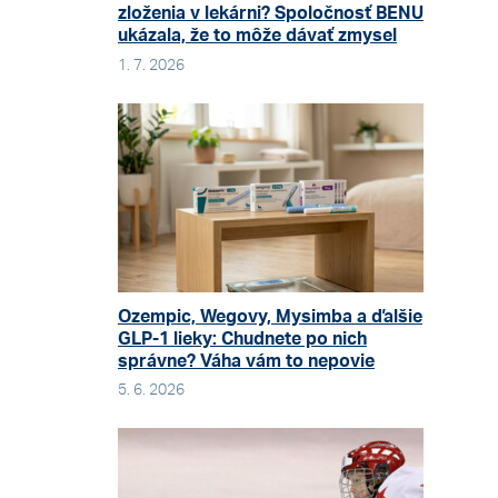
zloženia v lekárni? Spoločnosť BENU
ukázala, že to môže dávať zmysel
1. 7. 2026
Ozempic, Wegovy, Mysimba a ďalšie
GLP-1 lieky: Chudnete po nich
správne? Váha vám to nepovie
5. 6. 2026