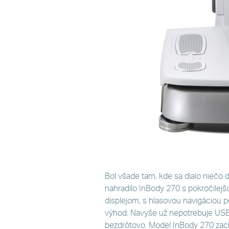
Bol všade tam, kde sa dialo niečo dô
nahradilo InBody 270 s pokročile
displejom, s hlasovou navigáciou 
výhod. Navyše už nepotrebuje USB
bezdrôtovo. Model InBody 270 zach