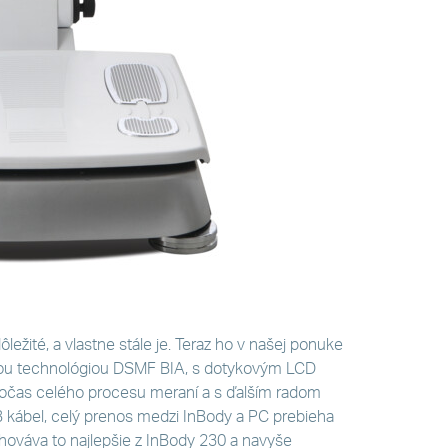
ležité, a vlastne stále je. Teraz ho v našej ponuke
jšou technológiou DSMF BIA, s dotykovým LCD
počas celého procesu meraní a s ďalším radom
 kábel, celý prenos medzi InBody a PC prebieha
ováva to najlepšie z InBody 230 a navyše