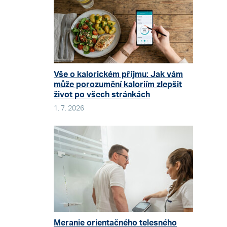
Vše o kalorickém příjmu: Jak vám
může porozumění kaloriím zlepšit
život po všech stránkách
1. 7. 2026
Meranie orientačného telesného