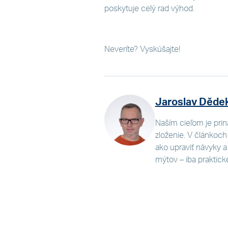
poskytuje celý rad výhod.
Neveríte? Vyskúšajte!
Jaroslav Děde
Naším cieľom je prin
zloženie. V článkoch
ako upraviť návyky a a
mýtov – iba praktick