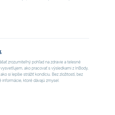
k
ášať zrozumiteľný pohľad na zdravie a telesné
 vysvetľujem, ako pracovať s výsledkami z InBody,
ko si lepšie strážiť kondíciu. Bez zložitostí, bez
é informácie, ktoré dávajú zmysel.