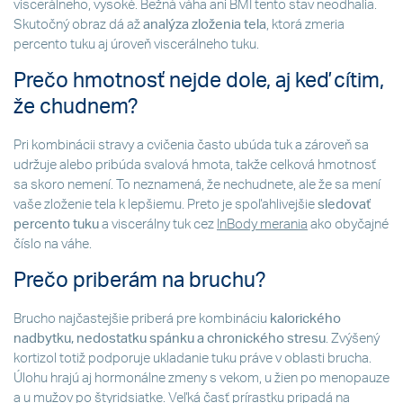
viscerálneho, vysoké. Bežná váha ani BMI tento stav neodhalia.
Skutočný obraz dá až
analýza zloženia tela
, ktorá zmeria
percento tuku aj úroveň viscerálneho tuku.
Prečo hmotnosť nejde dole, aj keď cítim,
že chudnem?
Pri kombinácii stravy a cvičenia často ubúda tuk a zároveň sa
udržuje alebo pribúda svalová hmota, takže celková hmotnosť
sa skoro nemení. To neznamená, že nechudnete, ale že sa mení
vaše zloženie tela k lepšiemu. Preto je spoľahlivejšie
sledovať
percento tuku
a viscerálny tuk cez
InBody merania
ako obyčajné
číslo na váhe.
Prečo priberám na bruchu?
Brucho najčastejšie priberá pre kombináciu
kalorického
nadbytku, nedostatku spánku a chronického stresu
. Zvýšený
kortizol totiž podporuje ukladanie tuku práve v oblasti brucha.
Úlohu hrajú aj hormonálne zmeny s vekom, u žien po menopauze
a u mužov po štyridsiatke. Veľká časť prírastku pripadá na