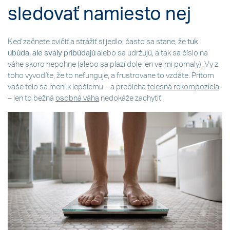
sledovať namiesto nej
Keď začnete cvičiť a strážiť si jedlo, často sa stane, že
tuk
ubúda, ale svaly pribúdajú
alebo sa udržujú, a tak sa číslo na
váhe skoro nepohne (alebo sa plazí dole len veľmi pomaly). Vy z
toho vyvodíte, že to nefunguje, a frustrovane to vzdáte. Pritom
vaše telo sa mení k lepšiemu – a prebieha
telesná rekompozícia
– len to bežná
osobná váha
nedokáže zachytiť.