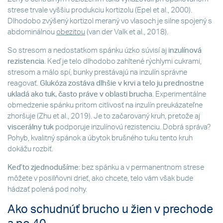
strese trvale vyššiu produkciu kortizolu (Epel et al., 2000).
Dlhodobo zvýšený kortizol meraný vo vlasoch je silne spojený s
abdominálnou
obezitou
(van der Valk et al., 2018).
So stresom a nedostatkom spánku úzko súvisí aj
inzulínová
rezistencia
. Keď je telo dlhodobo zahltené rýchlymi cukrami,
stresom a málo spí, bunky prestávajú na inzulín správne
reagovať.
Glukóza zostáva dlhšie v krvi a telo ju prednostne
ukladá ako tuk, často práve v oblasti brucha
. Experimentálne
obmedzenie spánku pritom citlivosť na inzulín preukázateľne
zhoršuje (Zhu et al., 2019). Je to začarovaný kruh, pretože aj
viscerálny tuk
podporuje inzulínovú rezistenciu. Dobrá správa?
Pohyb, kvalitný spánok a úbytok brušného tuku tento kruh
dokážu rozbiť.
Keď to zjednodušíme
: bez spánku a v permanentnom strese
môžete v posilňovni drieť, ako chcete, telo vám však bude
hádzať polená pod nohy.
Ako schudnúť brucho u žien v prechode