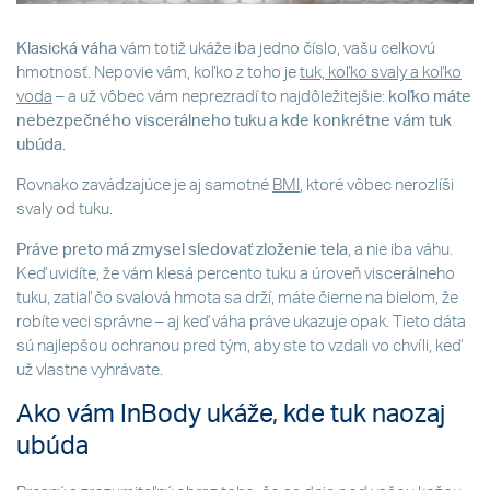
Klasická váha
vám totiž ukáže iba jedno číslo, vašu celkovú
hmotnosť. Nepovie vám, koľko z toho je
tuk, koľko svaly a koľko
voda
– a už vôbec vám neprezradí to najdôležitejšie:
koľko máte
nebezpečného viscerálneho tuku a kde konkrétne vám tuk
ubúda
.
Rovnako zavádzajúce je aj samotné
BMI
, ktoré vôbec nerozlíši
svaly od tuku.
Práve preto má zmysel sledovať zloženie tela
, a nie iba váhu.
Keď uvidíte, že vám klesá percento tuku a úroveň viscerálneho
tuku, zatiaľ čo svalová hmota sa drží, máte čierne na bielom, že
robíte veci správne – aj keď váha práve ukazuje opak. Tieto dáta
sú najlepšou ochranou pred tým, aby ste to vzdali vo chvíli, keď
už vlastne vyhrávate.
Ako vám InBody ukáže, kde tuk naozaj
ubúda