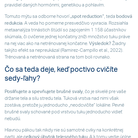
pravidiel daných hormónmi, genetikou a pohlavím.
Tomuto mýtu sa odborne hovorí
„spot reduction“
, teda
bodová
redukcia
. A veda ho pomerne presvedčivo vyvracia. Rozsiahla
metaanalýza trinástich štúdií so zapojením 1 158 účastníkov
skúmala, či cvičenie jednej končatiny zníži množstvo tuku práve
na nej viac ako na netrénovanej končatine.
Výsledok?
Žiadny
takýto efekt sa nepreukázal (Ramirez-Campillo et al., 2022).
Trénovaná a netrénovaná strana na tom boli rovnako.
Čo sa teda deje, keď poctivo cvičíte
sedy-ľahy?
Posilňujete a spevňujete brušné svaly
, čo je skvelé pre vaše
držanie tela a silu stredu tela. Tuková vrstva nad nimi však
zostáva, pretože ju jednoducho „neodcvičíte“ lokálne. Pevné
brušné svaly schované pod vrstvou tuku jednoducho vidieť
nebudú.
Hlavnou pákou tak nikdy nie sú samotné cviky na konkrétnej
partii, ale
celkový úbytok telesného tuku
. A k tomu vedie úplne