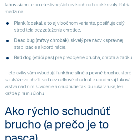
ľahov
siahnite po efektívnejších cvikoch na hlboké svaly. Patria
medzi ne:
Plank (doska)
, a to aj v bočnom variante, posilňuje celý
stred tela bez zaťaženia chrbtice.
Dead bug (mŕtvy chrobák)
, skvelý pre nácvik správnej
stabilizácie a koordinácie.
Bird dog (vtáčí pes)
pre prepojenie brucha, chrbta a zadku.
Tieto cviky vám vybudujú
funkčne silné a pevné brucho
, ktoré
sa ukáže vo chvíli, keď cez celkové chudnutie ubudne aj tuková
vrstva nad ním. Cvičenie a chudnutie tak idú ruka v ruke, len
každé plní inú úlohu.
Ako rýchlo schudnúť
brucho (a prečo je to
pasca)