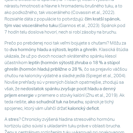
nárastu hmotnosti a hlavne k hromadeniu brušného tuku, a to
ako podkožného, tak viscerálneho (Covassin et al., 2022).
Rozsiahle dáta z populácie to potvrdzujú:
čím kratší spánok,
tým viac viscerálneho tuku
(Giannos et al., 2023). Spánok pod
7 hodín telu doslova hovorí, nech si robí zásoby na bruchu.
Prečo po prebdenej noci tak veľmi bojujete s chuťami? Môžu za
to
dva hormóny hladu a sýtosti, leptín a ghrelín
. Klasická štúdia
ukázala, že už po dvoch nociach skráteného spánku klesol
účastníkom
leptín (hormón sýtosti) zhruba o 18 % a stúpol
ghrelín (hormón hladu) približne o 28 %
, čo sa prejavilo väčšou
chuťou na kaloricky výdatné a sladké jedlá (Spiegel et al., 2004).
Novšie prehľady sú v presných číslach opatrnejšie, zhodujú sa
však, že
nedostatok spánku zvyšuje pocit hladu a denný
príjem energie
v priemere o stovky kalórií (Zhu et al., 2019). Ak
teda riešite,
ako schudnúť tuk na bruchu
, spánok je tichý
spojenec, ktorý vám uľahčí držať
kalorický deficit
.
A
stres
? Chronicky zvýšená hladina stresového hormónu
kortizolu úzko súvisí s ukladaním tuku práve v oblasti brucha.
Ženy s centrálnym rozložením tuku vykazovali pri opakovanom