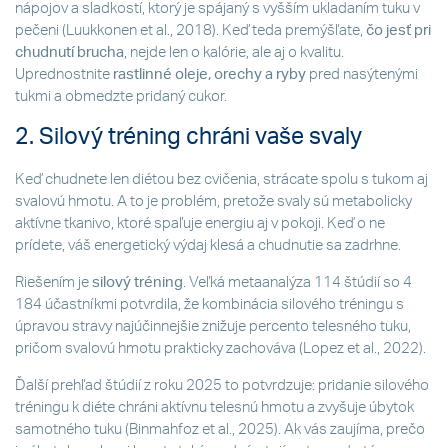
nápojov a sladkostí, ktorý je spájaný s vyšším ukladaním tuku v
pečeni (Luukkonen et al., 2018). Keď teda premýšľate,
čo jesť pri
chudnutí brucha
, nejde len o kalórie, ale aj o kvalitu.
Uprednostnite
rastlinné oleje, orechy a ryby
pred nasýtenými
tukmi a obmedzte pridaný cukor.
2. Silový tréning chráni vaše svaly
Keď chudnete len diétou bez cvičenia, strácate spolu s tukom aj
svalovú hmotu. A to je problém, pretože svaly sú metabolicky
aktívne tkanivo, ktoré spaľuje energiu aj v pokoji. Keď o ne
prídete, váš energetický výdaj klesá a chudnutie sa zadrhne.
Riešením je
silový tréning
. Veľká metaanalýza 114 štúdií so 4
184 účastníkmi potvrdila, že kombinácia silového tréningu s
úpravou stravy najúčinnejšie znižuje percento telesného tuku,
pričom svalovú hmotu prakticky zachováva (Lopez et al., 2022).
Ďalší prehľad štúdií z roku 2025 to potvrdzuje: pridanie silového
tréningu k diéte chráni aktívnu telesnú hmotu a zvyšuje úbytok
samotného tuku (Binmahfoz et al., 2025). Ak vás zaujíma, prečo