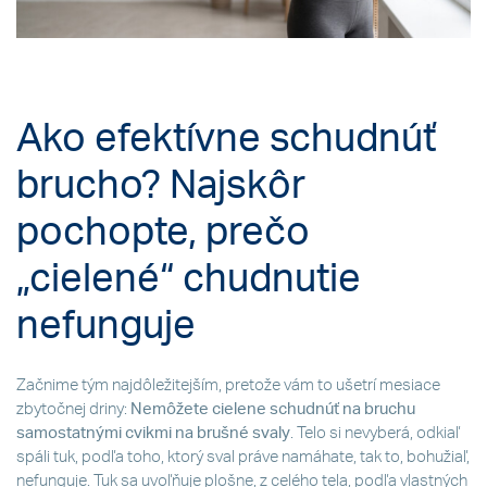
Ako efektívne schudnúť
brucho? Najskôr
pochopte, prečo
„cielené“ chudnutie
nefunguje
Začnime tým najdôležitejším, pretože vám to ušetrí mesiace
zbytočnej driny:
Nemôžete cielene schudnúť na bruchu
samostatnými cvikmi na brušné svaly
. Telo si nevyberá, odkiaľ
spáli tuk, podľa toho, ktorý sval práve namáhate, tak to, bohužiaľ,
nefunguje. Tuk sa uvoľňuje plošne, z celého tela, podľa vlastných