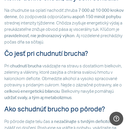
Na chudnutie sa oplatí nachodiť zhruba
7 000 až 10 000 krokov
denne
, čo zodpovedá odporúčaniu
aspoň 150 minút pohybu
strednej intenzity týždenne. Chôdza zvyšuje energetický výdaj a
preukázateľne znižuje obvod pása aj viscerálny tuk. Kľúčom je
pravidelnosť, nie jednorazový výkon
. Aj rozdelené prechádzky
počas dňa sa sčítajú.
Čo jesť pri chudnutí brucha?
Pri
chudnutí brucha
vsádzajte na stravu s dostatkom bielkovín,
zeleniny a vlákniny, ktoré zasýtia a chránia svalovú hmotu v
kalorickom deficite. Obmedzte alkohol a vysoko spracované
potraviny s pridaným cukrom. Nejde o zázračné potraviny, ale o
celkovú energetickú bilanciu
. Bielkoviny navyše pomáhajú
udržať svaly, a tým aj metabolizmus
.
Ako schudnúť brucho po pôrode?
Po pôrode dajte telu čas a
nezačínajte s tvrdým deficitom
–
zvlášť pri dojčení. Postupne sa vráťte k pohybu, vsádzajte na