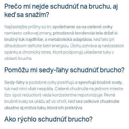
Prečo mi nejde schudnúť na bruchu, aj
keď sa snažím?
Najčastejšie príčiny sú tri:
spoliehanie sa na cielené cviky
namiesto celkovej zmeny,
prirodzená tendencia tela držať si
brušný tuk najdlhšie
, a
metabolická adaptácia
, keď telo pri
dlhodobom deficite šetrí energiou. Úlohu zohráva aj nedostatok
spánku a chronický stres, ktoré podporujú ukladanie tuku v
oblasti brucha.
Pomôžu mi sedy-ľahy schudnúť brucho?
Sedy-ľahy
a podobné cviky posilňujú a
spevňujú brušné svaly
,
tuk nad nimi však nespália. Cielené chudnutie na jednom mieste
(tzv. spot reduction) veda konzistentne nepotvrdzuje. Pevné
brušné svaly sa ukážu až vo chvíli, keď
cez celkové chudnutie
ubudne aj vrstva tuku, ktorá ich prekrýva
.
Ako rýchlo schudnúť brucho?