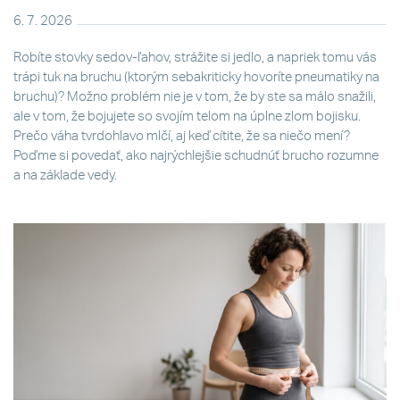
6. 7. 2026
Robíte stovky sedov-ľahov, strážite si jedlo, a napriek tomu vás
trápi tuk na bruchu (ktorým sebakriticky hovoríte pneumatiky na
bruchu)? Možno problém nie je v tom, že by ste sa málo snažili,
ale v tom, že bojujete so svojím telom na úplne zlom bojisku.
Prečo váha tvrdohlavo mlčí, aj keď cítite, že sa niečo mení?
Poďme si povedať, ako najrýchlejšie schudnúť brucho rozumne
a na základe vedy.