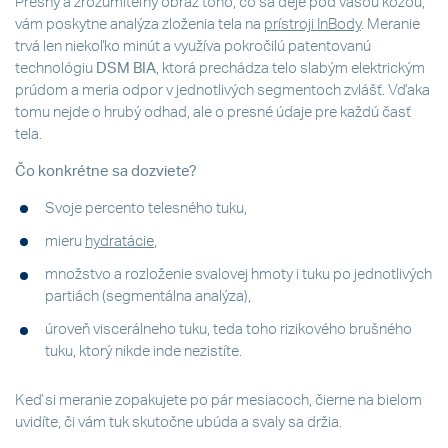
Presný a zrozumiteľný obraz toho, čo sa deje pod vašou kožou,
vám poskytne analýza zloženia tela na
prístroji InBody
. Meranie
trvá len niekoľko minút a využíva pokročilú patentovanú
technológiu
DSM BIA
, ktorá prechádza telo slabým elektrickým
prúdom a meria odpor v jednotlivých segmentoch zvlášť. Vďaka
tomu nejde o hrubý odhad, ale o presné údaje pre každú časť
tela.
Čo konkrétne sa dozviete?
Svoje percento telesného tuku,
mieru
hydratácie
,
množstvo a rozloženie svalovej hmoty i tuku po jednotlivých
partiách (segmentálna analýza),
úroveň viscerálneho tuku, teda toho rizikového brušného
tuku, ktorý nikde inde nezistíte.
Keď si meranie zopakujete po pár mesiacoch, čierne na bielom
uvidíte, či vám tuk skutočne ubúda a svaly sa držia.