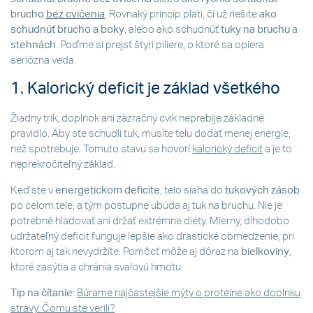
brucho
bez cvičenia
. Rovnaký princíp platí, či už riešite
ako
schudnúť brucho a boky
, alebo ako schudnúť
tuky na bruchu
a
stehnách
. Poďme si prejsť štyri piliere, o ktoré sa opiera
seriózna veda.
1. Kalorický deficit je základ všetkého
Žiadny trik, doplnok ani zázračný cvik neprebije základné
pravidlo. Aby ste schudli tuk, musíte telu dodať menej energie,
než spotrebuje. Tomuto stavu sa hovorí
kalorický deficit
a je to
neprekročiteľný základ.
Keď ste v
energetickom deficite
, telo siaha do
tukových zásob
po celom tele, a tým postupne ubúda aj tuk na bruchu. Nie je
potrebné hladovať ani držať extrémne diéty. Mierny, dlhodobo
udržateľný deficit funguje lepšie ako drastické obmedzenie, pri
ktorom aj tak nevydržíte. Pomôcť môže aj dôraz na
bielkoviny
,
ktoré zasýtia a chránia svalovú hmotu.
Tip na čítanie
:
Búrame najčastejšie mýty o proteíne ako doplnku
stravy. Čomu ste verili?