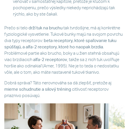
venovať v samostatnej kapitole, pretože je kľúčom k
pochopeniu, prečo výsledky niekedy neprichádzajú tak
rýchlo, ako by ste čakali.
Prečo si telo
drží tuk na bruchu
tak tvrdošijne, má aj konkrétne
fyziologické vysvetlenie. Tukové bunky majú na svojom povrchu
dva typy receptorov:
beta receptory, ktoré spaľovanie tuku
spúšťajú, a alfa-2 receptory, ktoré ho naopak brzdia
.
Problémové partie ako brucho, boky a u žien stehná obsahujú
viac brzdiacich
alfa-2 receptorov
, takže sa z nich tuk uvoľňuje
horšie ako odinakiaľ (Arner, 1995). Nie je to teda o nedostatku
vôle, ale o tom, ako máte nastavené tukové tkanivo.
Dobrá správa? Táto nerovnováha sa dá zlepšiť, pretože aj
mierne schudnutie a silový tréning
citlivosť receptorov
priaznivo posúvajú.