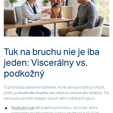
Tuk na bruchu nie je iba
jeden: Viscerálny vs.
podkožný
Tu prichádza zásadné rozlíšenie, ktoré vám pomôže pochopiť,
prečo je
chudnutie brucha
viac otázkou zdravia ako estetiky. Tuk
na bruchu sa totiž skladá z dvoch veľmi odlišných typov.
Podkožný tuk
leží priamo pod kožou. Je to ten, ktorý