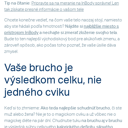
Tip na čítanie
:
Pripravte sa na meranie na InBody správne! Len
tak získate presné informácie o vašom tele
Chcete konečne vedieť, na čom vaše telo naozaj stojí, namiesto
aby ste hádali podľa hmotnosti?
Nájdite si
najbližšie miesto s
prístrojom InBody
a nechajte si zmerať zloženie svojho tela
.
Bude to ten najlepší východiskový bod pre akúkoľvek zmenu, a
zároveň spôsob, ako počas toho poznať, že vaše úsilie dáva
zmysel.
Vaše brucho je
výsledkom celku, nie
jedného cviku
Keď si to zhrnieme:
Ako teda najlepšie schudnúť brucho
, či ste
muž alebo žena? Nie je to o magickom cviku a už vôbec nie o
magickej diéte na pár dní. Chudnutie tuku
na bruchu aj v bruchu
je výsledok súhry celkového
kalorického deficitu, silového