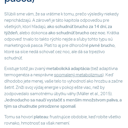
Sľúbili sme vám, že sa vrátime k tomu, prečo výsledky niekedy
neprichádzajú. A zároveň je táto kapitola odpoveďou pre
všetkých, ktorí hľadajú,
ako schudnúť brucho za 14 dní, za
týždeň
, alebo dokonca
ako schudnúť brucho cez noc
. Krátka
odpoveď: trvalo to takto rýchlo nejde a sľuby tohto typu sú
marketingová pasca. Platí to aj pre dlhoročné
pivné brucho
,
ktoré sa síce nedá schovať cez noc, ale dá sa trpezlivo
schudnúť.
Existuje totiž jav zvaný
metabolická adaptácia
(tiež adaptívna
termogenéza a nesprávne
spomalený metabolizmus
). Keď
dlhodobo jete menej, vaše telo to vyhodnotí ako hrozbu a začne
šetriť. Zníži svoj výdaj energie v pokoji ešte viac, než by
zodpovedalo samotnému úbytku váhy (Müller et al., 2015).
Jednoducho sa naučí vystačiť s menším množstvom paliva, a
tým sa chudnutie prirodzene spomalí
.
Tomu sa hovorí
plateau
: frustrujúce obdobie, keď robíte všetko
rovnako, hmotnosť sa však nemení.