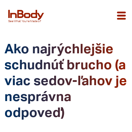
See
What You’re
Made of
Ako najrýchlejšie
schudnúť brucho (a
viac sedov-ľahov je
nesprávna
odpoveď)