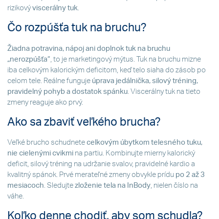
rizikový
viscerálny tuk
.
Čo rozpúšťa tuk na bruchu?
Žiadna potravina, nápoj ani doplnok tuk na bruchu
„nerozpúšťa“
, to je marketingový mýtus. Tuk na bruchu mizne
iba celkovým kalorickým deficitom, keď telo siaha do zásob po
celom tele. Reálne funguje
úprava jedálnička, silový tréning,
pravidelný pohyb a dostatok spánku
. Viscerálny tuk na tieto
zmeny reaguje ako prvý.
Ako sa zbaviť veľkého brucha?
Veľké brucho schudnete
celkovým úbytkom telesného tuku,
nie cielenými cvikmi
na partiu. Kombinujte mierny kalorický
deficit, silový tréning na udržanie svalov, pravidelné kardio a
kvalitný spánok. Prvé merateľné zmeny obvykle prídu
po 2 až 3
mesiacoch
. Sledujte
zloženie tela na InBody
, nielen číslo na
váhe.
Koľko denne chodiť, aby som schudla?