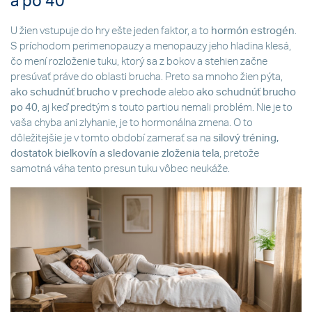
a po 40
U žien vstupuje do hry ešte jeden faktor, a to
hormón estrogén
.
S príchodom perimenopauzy a menopauzy jeho hladina klesá,
čo mení rozloženie tuku, ktorý sa z bokov a stehien začne
presúvať práve do oblasti brucha. Preto sa mnoho žien pýta,
ako schudnúť brucho v prechode
alebo
ako schudnúť brucho
po 40
, aj keď predtým s touto partiou nemali problém. Nie je to
vaša chyba ani zlyhanie, je to hormonálna zmena. O to
dôležitejšie je v tomto období zamerať sa na
silový tréning,
dostatok bielkovín a sledovanie zloženia tela
, pretože
samotná váha tento presun tuku vôbec neukáže.