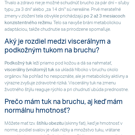
Trvalo a zdravo nie je možné schudnúť brucho za pár dní – sľuby
typu „za 3 dni" alebo „za 14 dní" sú nereálne. Prvé merateľné
zmeny v zložení tela obvykle prichádzajú
po 2 až 3 mesiacoch
konzistentného režimu
. Telo sa navyše bráni metabolickou
adaptáciou, takže chudnutie sa prirodzene spomaľuje.
Aký je rozdiel medzi viscerálnym a
podkožným tukom na bruchu?
Podkožný tuk
leží priamo pod kožou a dá sa nahmatať,
viscerálny (vnútorný) tuk
sa ukladá hlboko v bruchu okolo
orgánov. Na pohľad ho nespoznáte, ale je metabolicky aktívny a
výrazne zvyšuje zdravotné riziká. Viscerálny tuk na zmenu
životného štýlu reaguje rýchlo a pri chudnutí ubúda prednostne.
Prečo mám tuk na bruchu, aj keď mám
normálnu hmotnosť?
Môžete mať tzv.
štíhlu obezitu
(skinny fat), keď je hmotnosť v
norme, podiel svalov je však nízky a množstvo tuku, vrátane