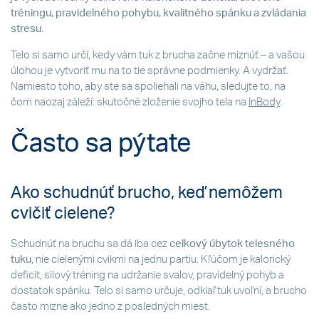
tréningu, pravidelného pohybu, kvalitného spánku a zvládania
stresu
.
Telo si samo určí, kedy vám tuk z brucha začne miznúť – a vašou
úlohou je vytvoriť mu na to tie správne podmienky. A vydržať.
Namiesto toho, aby ste sa spoliehali na váhu, sledujte to, na
čom naozaj záleží: skutočné zloženie svojho tela na
InBody
.
Často sa pýtate
Ako schudnúť brucho, keď nemôžem
cvičiť cielene?
Schudnúť na bruchu sa dá iba cez
celkový úbytok telesného
tuku
, nie cielenými cvikmi na jednu partiu. Kľúčom je kalorický
deficit, silový tréning na udržanie svalov, pravidelný pohyb a
dostatok spánku. Telo si samo určuje, odkiaľ tuk uvoľní, a brucho
často mizne ako jedno z posledných miest.