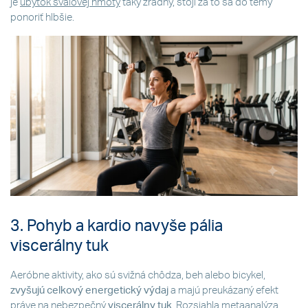
je
úbytok svalovej hmoty
taký zradný, stojí za to sa do témy
ponoriť hlbšie.
3. Pohyb a kardio navyše pália
viscerálny tuk
Aeróbne aktivity, ako sú svižná chôdza, beh alebo bicykel,
zvyšujú celkový energetický výdaj
a majú preukázaný efekt
práve na nebezpečný
viscerálny tuk
. Rozsiahla metaanalýza