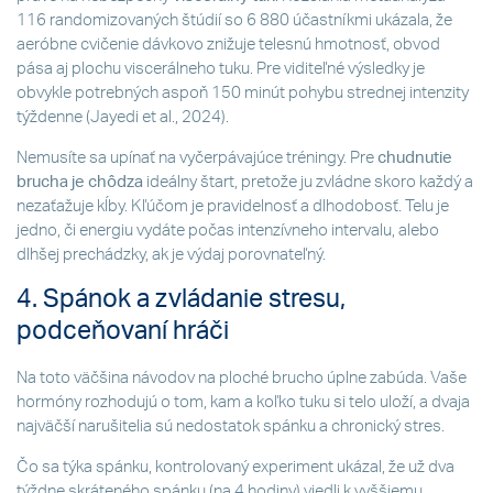
116 randomizovaných štúdií so 6 880 účastníkmi ukázala, že
aeróbne cvičenie dávkovo znižuje telesnú hmotnosť, obvod
pása aj plochu viscerálneho tuku. Pre viditeľné výsledky je
obvykle potrebných aspoň 150 minút pohybu strednej intenzity
týždenne (Jayedi et al., 2024).
Nemusíte sa upínať na vyčerpávajúce tréningy. Pre
chudnutie
brucha je chôdza
ideálny štart, pretože ju zvládne skoro každý a
nezaťažuje kĺby. Kľúčom je pravidelnosť a dlhodobosť. Telu je
jedno, či energiu vydáte počas intenzívneho intervalu, alebo
dlhšej prechádzky, ak je výdaj porovnateľný.
4. Spánok a zvládanie stresu,
podceňovaní hráči
Na toto väčšina návodov na ploché brucho úplne zabúda. Vaše
hormóny rozhodujú o tom, kam a koľko tuku si telo uloží, a dvaja
najväčší narušitelia sú nedostatok spánku a chronický stres.
Čo sa týka spánku, kontrolovaný experiment ukázal, že už dva
týždne skráteného spánku (na 4 hodiny) viedli k vyššiemu