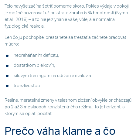
Telo navyše začína šetriť pomerne skoro. Pokles výdaja v pokoji
je možné pozorovať už pri strate
zhruba 5 % hmotnosti
(Nymo
et al., 2018) – a to nie je zlyhanie vašej vôle, ale normálna
fyziologická reakcia.
Len čo ju pochopíte, prestanete sa trestať a začnete pracovať
múdro:
nepreháňaním deficitu,
dostatkom bielkovín,
silovým tréningom na udržanie svalov a
trpezlivosťou.
Reálne, merateľné zmeny v telesnom zložení obvykle prichádzajú
po 2 až 3 mesiacoch
konzistentného režimu. To je horizont, s
ktorým sa oplatí počítať.
Prečo váha klame a čo