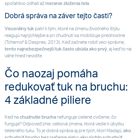
spoľahlivo odhalí až
meranie zloženia tela
.
Dobrá správa na záver tejto časti?
Viscerálny tuk
patrí k tým, ktoré na zmenu životného štýlu
reagujú najrýchlejšie a pri chudnutí sa mobilizuje prednostne
(Tchernof & Despres, 2013). Keď začnete robiť veci správne,
tento najnebezpečnejší tuk často ubúda ako prvý
, aj keď to na
váhe hneď nevidíte.
Čo naozaj pomáha
redukovať tuk na bruchu:
4 základné piliere
Keď na
chudnutie brucha
nefunguje cielené cvičenie, čo
funguje? Odpoveď znie: celková zmena, ktorá vedie k úbytku
telesného tuku. To je dobrá správa aj pre tých, ktorí hľadajú,
ako
schudnúť brucho
bez cvičenia
alebo
ako rýchlo schudnúť