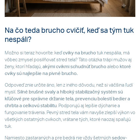
Na čo teda brucho cvičiť, keď sa tým tuk
nespáli?
Možno si teraz hovoríte: keď
cviky na brucho
tuk nespália, má
vôbec zmysel posilňovať stred tela? Táto otázka trápi mužov aj
ženy, ktorí hľadajú,
akými cvikmi schudnúť brucho
alebo
ktoré
cviky sú najlepšie na pivné brucho.
Odpoveď znie určite áno, len z iného dôvodu, než si väčšina ľudí
myslí.
Silné brušné svaly a hlboký stabilizačný systém sú
kľúčové pre správne držanie tela, prevenciu bolestí bedier a
chrbta a celkovú stabilitu
. Podporujú aj lepšie dýchanie a
fungovanie trávenia. Pevný stred tela vám navyše zlepší výkon vo
všetkých ostatných cvikoch, vrátane tých, ktoré naozaj spaľujú
tuk.
Namiesto zastaraných a pre bedrá nie vždy šetrných
sedov-