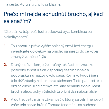
iná cesta, ktorú si o chvíľu priblížime.
Prečo mi nejde schudnúť brucho, aj keď
sa snažím?
Táto otázka trápi veľa ľudí a odpoveď býva kombináciou
niekoľkých vecí.
Tou
prvou
je práve vyššie opísaný omyl, keď energiu
investujete do cvikov na brucho
namiesto do celkovej
zmeny životného štýlu.
Druhým dôvodom je, že
brušný tuk
často mizne ako
posledný, zvlášť u žien
v spodnej časti brucha a v
podbrušku
a u mužov okolo pása. Rovnako tvrdošijne si
telo drží zásoby na bokoch a stehnách. Tieto partie si telo
drží najdlhšie. Keď premýšľate,
ako schudnúť dolnú časť
brucha
alebo boky, výsledok tu prichádza najpomalšie.
A do tretice tu máme zákernosť, o ktorej sa veľmi nehovorí:
vaše telo sa vie brániť
. Tomuto fenoménu sa budeme