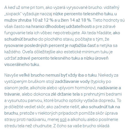
A keď už sme pri tom, ako vyzerá vyrysované brucho: viditeľný
„sixpack“ vyžaduje naozaj
nízke percento telesného tuku, u
mužov zhruba 10 až 12 % a u žien 14 až 18 %
. Tieto hodnoty sú
však často
na hranici dlhodobej udržateľnosti
a pre zdravé
fungovanie tela ich vôbec nepotrebujete. Ak teda hľadáte,
ako
schudnúť brucho
do plochého stavu, počítajte s tým, že
rysovanie posledných percent je najťažšia časť
a netýka sa
každého. Oveľa dôležitejšie ako estetické minimum tuku je
udržať
zdravé percento telesného tuku a nízku úroveň
viscerálneho tuku
.
Navyše
veľké brucho nemusí byť vždy iba o tuku
. Niekedy za
vystúpeným bruškom stojí
zadržiavanie vody
(typicky po
slanom jedle, alkohole alebo vplyvom hormónov),
nadúvanie a
trávanie
, alebo dokonca
zlé držanie tela
s prehnutými bedrami
a vysunutou panvou, ktoré brucho opticky vytlačia dopredu. To
je dôležité vedieť skôr, ako začnete riešiť,
ako
schudnúť tuk
na
bruchu
, pretože v niektorých prípadoch pomôže skôr úprava
stravy proti nadúvaniu, menej
soli
a alkoholu alebo posilnenie
stredu tela než chudnutie. Z čoho sa vaše brucho skladá