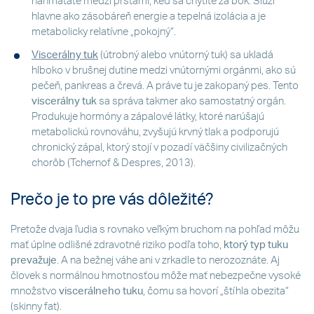
nahmatáte medzi prstami, keď sa chytíte za bok. Slúži
hlavne ako zásobáreň energie a tepelná izolácia a je
metabolicky relatívne „pokojný“.
Viscerálny tuk
(útrobný alebo vnútorný tuk) sa ukladá
hlboko v brušnej dutine medzi vnútornými orgánmi, ako sú
pečeň, pankreas a črevá. A práve tu je zakopaný pes. Tento
viscerálny tuk
sa správa takmer ako samostatný orgán.
Produkuje hormóny a zápalové látky, ktoré narúšajú
metabolickú rovnováhu, zvyšujú krvný tlak a podporujú
chronický zápal, ktorý stojí v pozadí väčšiny civilizačných
chorôb (Tchernof & Despres, 2013).
Prečo je to pre vás dôležité?
Pretože dvaja ľudia s rovnako veľkým bruchom na pohľad môžu
mať úplne odlišné zdravotné riziko podľa toho,
ktorý typ tuku
prevažuje
. A na bežnej váhe ani v zrkadle to nerozoznáte. Aj
človek s normálnou hmotnosťou môže mať nebezpečne vysoké
množstvo
viscerálneho tuku
, čomu sa hovorí „štíhla obezita“
(skinny fat).