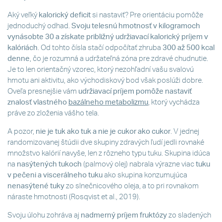
Aký veľký
kalorický deficit
si nastaviť? Pre orientáciu pomôže
jednoduchý odhad.
Svoju telesnú hmotnosť v kilogramoch
vynásobte 30 a získate približný udržiavací
kalorický príjem
v
kalóriách
. Od tohto čísla stačí odpočítať zhruba
300 až 500 kcal
denne
, čo je rozumná a udržateľná zóna pre zdravé chudnutie.
Je to len orientačný vzorec, ktorý nezohľadní vašu svalovú
hmotu ani aktivitu, ako východiskový bod však poslúži dobre.
Oveľa presnejšie vám
udržiavací príjem pomôže nastaviť
znalosť vlastného
bazálneho metabolizmu
, ktorý vychádza
práve zo zloženia vášho tela.
A pozor,
nie je tuk ako tuk a nie je cukor ako cukor
. V jednej
randomizovanej štúdii dve skupiny zdravých ľudí jedli rovnaké
množstvo kalórií navyše, len z rôzneho typu tuku. Skupina idúca
na
nasýtených tukoch
(palmový olej) nabrala výrazne viac
tuku
v pečeni a viscerálneho tuku
ako skupina konzumujúca
nenasýtené tuky
zo slnečnicového oleja, a to pri rovnakom
náraste hmotnosti (Rosqvist et al., 2019).
Svoju úlohu zohráva aj
nadmerný príjem fruktózy
zo sladených