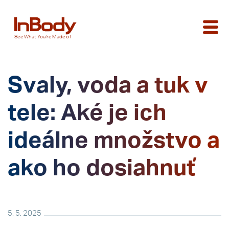
See
What You’re
Made of
Svaly, voda a tuk v
tele: Aké je ich
ideálne množstvo a
ako ho dosiahnuť
5. 5. 2025