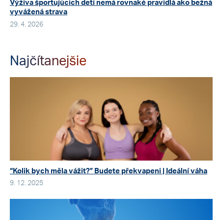
Výživa športujúcich detí nemá rovnaké pravidlá ako bežná
vyvážená strava
29. 4. 2026
Najčítanejšie
“Kolik bych měla vážit?” Budete překvapeni | Ideální váha
9. 12. 2025