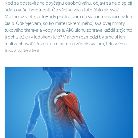
Keď sa postavíte na obyčajnú osobnú váhu, objaví sa na displeji
údaj o vašej hmotnosti. Čo všetko však toto číslo skrýva?
Možno už viete, že InBody prístroj vám dá viac informácií než len
číslo. Odkryje vám, koľko máte (okrem iného) svalovej hmoty,
tukového tkaniva a vody v tele. Akú úlohu zohráva každá z týchto
troch zložiek v ľudskom tele? V akom rozmedzí by sme si ich
mali zachovať? Pozrite sa s nami na zúbok svalom, telesnému
tuku a vode v tele.