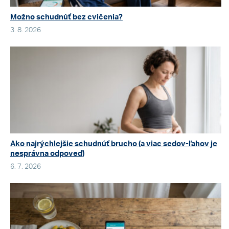
Možno schudnúť bez cvičenia?
3. 8. 2026
Ako najrýchlejšie schudnúť brucho (a viac sedov-ľahov je
nesprávna odpoveď)
6. 7. 2026