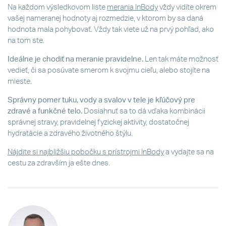
Na každom výsledkovom liste
merania InBody
vždy vidíte okrem
vašej nameranej hodnoty aj rozmedzie, v ktorom by sa daná
hodnota mala pohybovať. Vždy tak viete už na prvý pohľad, ako
na tom ste.
Ideálne je chodiť na meranie pravidelne.
Len tak máte možnosť
vedieť, či sa posúvate smerom k svojmu cieľu, alebo stojíte na
mieste.
Správny pomer tuku, vody a svalov v tele je kľúčový pre
zdravé a funkčné telo.
Dosiahnuť sa to dá vďaka kombinácii
správnej stravy, pravidelnej fyzickej aktivity, dostatočnej
hydratácie a zdravého životného štýlu.
Nájdite si najbližšiu pobočku s prístrojmi InBody
a vydajte sa na
cestu za zdravším ja ešte dnes.