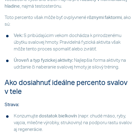
hladine
, najmä testosterónu.
Toto percento však môže byť ovplyvnené
rôznymi faktormi
, ako
sú:
Vek:
S pribúdajúcim vekom dochádza k prirodzenému
úbytku svalovej hmoty. Pravidelná fyzická aktivita však
môže tento proces spomaliť alebo zvrátiť.
Úroveň a typ fyzickej aktivity:
Najlepšia forma aktivity na
udržanie či naberanie svalovej hmoty je silový tréning.
Ako dosiahnuť ideálne percento svalov
v tele
Strava:
Konzumujte
dostatok bielkovín
(napr. chudé mäso, ryby,
vajcia, mliečne výrobky, strukoviny) na podporu rastu svalov
aj regenerácie.