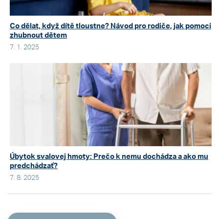
Co dělat, když dítě tloustne? Návod pro rodiče, jak pomoci
zhubnout dětem
7. 1. 2025
Úbytok svalovej hmoty: Prečo k nemu dochádza a ako mu
predchádzať?
7. 8. 2025