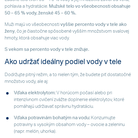
pohlavia a hydratácie.
Mužské telo vo všeobecnosti obsahuje
50 – 65 % vody, ženské 45 – 60 %.
Muži majú vo všeobecnosti
vyššie percento vody v tele ako
ženy
, čo je čiastočne spôsobené vyšším množstvom svalovej
hmoty, ktorá obsahuje viac vody.
S vekom sa percento vody v tele znižuje.
Ako udržať ideálny podiel vody v tele
Dodržujte pitný režim, a to nielen tým, že budete piť dostatočné
množstvo vody, ale aj:
Vďaka elektrolytom:
V horúcom počasí alebo pri
intenzívnom cvičení zvážte doplnenie elektrolytov, ktoré
pomáhajú udržiavať správnu hydratáciu.
Vďaka potravinám bohatým na vodu:
Konzumujte
potraviny s vysokým obsahom vody – ovocie a zeleninu
(napr. melón, uhorka).