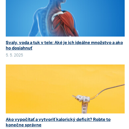
Svaly, voda a tuk v tele: Aké je ich ideálne množstvo a ako
ho dosiahnuť
5. 5. 2025
Ako vypočítať a vytvoriť kalorický deficit? Robte to
konečne správne