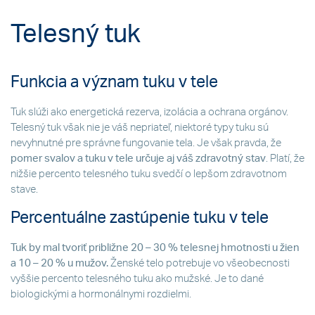
Telesný tuk
Funkcia a význam tuku v tele
Tuk slúži ako energetická rezerva, izolácia a ochrana orgánov.
Telesný tuk však nie je váš nepriateľ, niektoré typy tuku sú
nevyhnutné pre správne fungovanie tela. Je však pravda, že
pomer svalov a tuku v tele určuje aj váš zdravotný stav
. Platí, že
nižšie percento telesného tuku svedčí o lepšom zdravotnom
stave.
Percentuálne zastúpenie tuku v tele
Tuk by mal tvoriť približne 20 – 30 % telesnej hmotnosti u žien
a 10 – 20 % u mužov.
Ženské telo potrebuje vo všeobecnosti
vyššie percento telesného tuku ako mužské. Je to dané
biologickými a hormonálnymi rozdielmi.