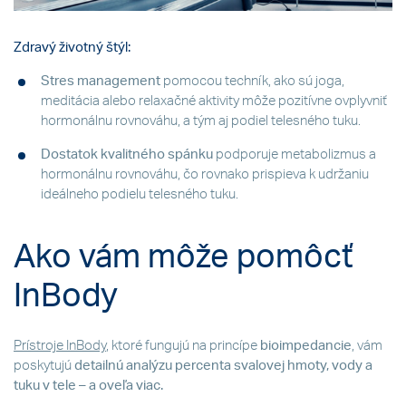
Zdravý životný štýl:
Stres management
pomocou techník, ako sú joga,
meditácia alebo relaxačné aktivity môže pozitívne ovplyvniť
hormonálnu rovnováhu, a tým aj podiel telesného tuku.
Dostatok kvalitného spánku
podporuje metabolizmus a
hormonálnu rovnováhu, čo rovnako prispieva k udržaniu
ideálneho podielu telesného tuku.
Ako vám môže pomôcť
InBody
Prístroje InBody
, ktoré fungujú na princípe
bioimpedancie
, vám
poskytujú
detailnú analýzu percenta svalovej hmoty, vody a
tuku v tele – a oveľa viac.