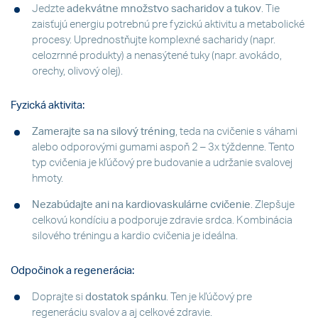
Jedzte
adekvátne množstvo sacharidov a tukov
. Tie
zaisťujú energiu potrebnú pre fyzickú aktivitu a metabolické
procesy. Uprednostňujte komplexné sacharidy (napr.
celozrnné produkty) a nenasýtené tuky (napr. avokádo,
orechy, olivový olej).
Fyzická aktivita:
Zamerajte sa na silový tréning
, teda na cvičenie s váhami
alebo odporovými gumami aspoň 2 – 3x týždenne. Tento
typ cvičenia je kľúčový pre budovanie a udržanie svalovej
hmoty.
Nezabúdajte ani na kardiovaskulárne cvičenie
. Zlepšuje
celkovú kondíciu a podporuje zdravie srdca. Kombinácia
silového tréningu a kardio cvičenia je ideálna.
Odpočinok a regenerácia:
Doprajte si
dostatok spánku
. Ten je kľúčový pre
regeneráciu svalov a aj celkové zdravie.