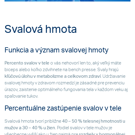
Svalová hmota
Funkcia a význam svalovej hmoty
Percento svalov v tele
o vás nehovorí len to, aký veľký máte
biceps alebo koľko zdvihnete na bench presse. Svaly hrajú
kľúčovú úlohu v metabolizme a celkovom zdraví
. Udržiavanie
svalovej hmoty v zdravom rozmedzí je zásadné pre prevenciu
úrazov, zaistenie optimálneho fungovania tela v každom veku aj
spaľovanie tukov.
Percentuálne zastúpenie svalov v tele
Svalová hmota tvorí približne
40 – 50 % telesnej hmotnosti u
mužov a 30 – 40 % u žien
. Podiel svalov v tele mužov je
všeobecne vyšší ako u žien najmä pre
rozdiely v hormonálnej