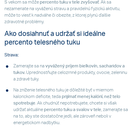
S vekom sa môže
percento tuku v tele zvyšovať
. Ak sa
nezameriate na vyváženú stravu a pravidelnú fyzickú aktivitu,
môže to viesť k nadváhe či obezite, z ktorej plynú ďalšie
zdravotné problémy.
Ako dosiahnuť a udržať si ideálne
percento telesného tuku
Strava:
Zamerajte sa na
vyvážený príjem bielkovín, sacharidov a
tukov.
Uprednostňujte celozrnné produkty, ovocie, zeleninu
a zdravé tuky.
Na zníženie telesného tuku je dôležité byť v miernom
kalorickom deficite, teda
prijímať menej kalórií, než telo
spotrebuje
. Ak chudnúť nepotrebujete, chcete si však
udržať aktuálne
percento tuku a svalov v tele
, zamerajte sa
na to, aby ste dostatočne jedli, ale zároveň neboli v
energetickom nadbytku.