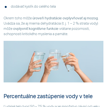
dodávať kyslík do celého tela
Okrem toho môže
úroveň hydratácie ovplyvňovať aj mozog
.
Uvádza sa, že aj mierna dehydratácia (t. j. 1 – 2 % strata vody)
môže
ovplyvniť kognitívne funkcie
vrátane pozornosti,
schopnosti kritického myslenia a pamäte.
Percentuálne zastúpenie vody v tele
Ľudské telo tvorí 50 – 75 % vody a jej množstvo závisí od veku,