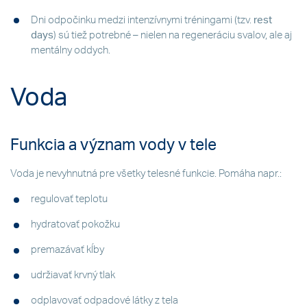
Dni odpočinku medzi intenzívnymi tréningami (tzv.
rest
days
) sú tiež potrebné – nielen na regeneráciu svalov, ale aj
mentálny oddych.
Voda
Funkcia a význam vody v tele
Voda je nevyhnutná pre všetky telesné funkcie. Pomáha napr.:
regulovať teplotu
hydratovať pokožku
premazávať kĺby
udržiavať krvný tlak
odplavovať odpadové látky z tela