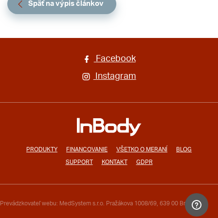
Späť na výpis článkov
Facebook
Instagram
PRODUKTY
FINANCOVANIE
VŠETKO O MERANÍ
BLOG
SUPPORT
KONTAKT
GDPR
Prevádzkovateľ webu: MedSystem s.r.o. Pražákova 1008/69, 639 00 Brno