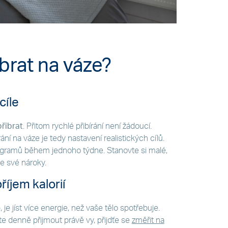
brat na váze?
cíle
přibrat
. Přitom rychlé přibírání není žádoucí.
í na váze je tedy nastavení realistických cílů.
logramů během jednoho týdne. Stanovte si malé,
te své nároky.
říjem kalorií
e
, je jíst více energie, než vaše tělo spotřebuje.
ujete denně přijmout právě vy, přijdťe se
změřit na