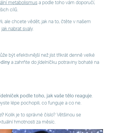
ální metabolismus
a podle toho vám doporučí,
šich cílů.
li, ale chcete vědět, jak na to, čtěte v našem
,
jak nabrat svaly
.
e být efektivnější než jíst třikrát denně velké
odiny
a zahrňte do jídelníčku potraviny bohaté na
ídelníček podle toho, jak vaše tělo reaguje
.
 abyste lépe pochopili, co funguje a co ne.
e?
Kolik je to správné číslo? Většinou se
ktuální hmotnosti za měsíc.