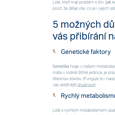
Lidé, kteří mají problém s tím,
jak n
pocit, že dělají vše, co je v jejich 
5 možných dův
vás přibírání 
Genetické faktory
Genetika
hraje v našem metabolism
máte v rodině štíhlé jedince, je p
tělesnou stavbu. (Funguje to i nao
vás obtížnější
zhubnout
).
Rychlý metabolism
Lidé s rychlým metabolismem spalu