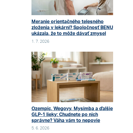
Meranie orientačného telesného
zloženia v lekárni? Spoločnosť BENU
ukázala, že to môže dávať zmysel
1. 7. 2026
Ozempic, Wegovy, Mysimba a ďalšie
GLP-1 lieky: Chudnete po nich
správne? Váha vám to nepovie
5. 6. 2026