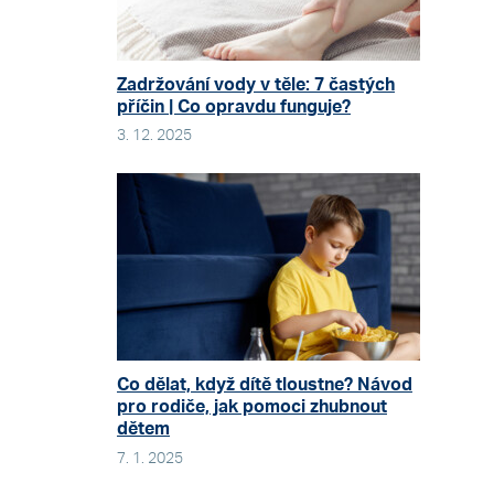
Zadržování vody v těle: 7 častých
příčin | Co opravdu funguje?
3. 12. 2025
Co dělat, když dítě tloustne? Návod
pro rodiče, jak pomoci zhubnout
dětem
7. 1. 2025