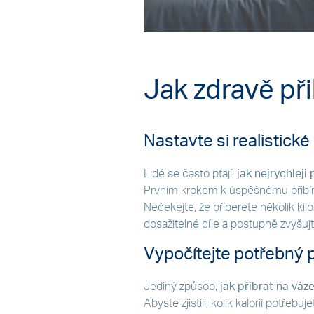
Jak zdravě při
Nastavte si realistické 
Lidé se často ptají,
jak nejrychleji 
Prvním krokem k úspěšnému přibírán
Nečekejte, že přiberete několik ki
dosažitelné cíle a postupně zvyšuj
Vypočítejte potřebný p
Jediný způsob,
jak přibrat na váz
Abyste zjistili, kolik kalorií potřeb