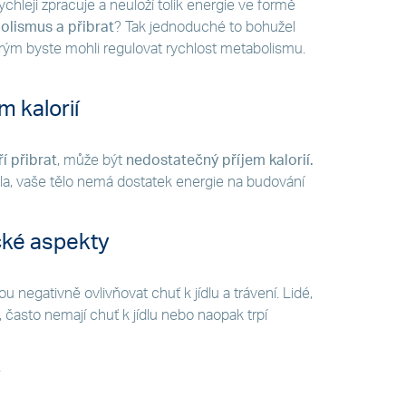
 rychleji zpracuje a neuloží tolik energie ve formě
olismus a přibrat
? Tak jednoduché to bohužel
erým byste mohli regulovat rychlost metabolismu.
 kalorií
í přibrat
, může být
nedostatečný příjem kalorií.
la, vaše tělo nemá dostatek energie na budování
cké aspekty
 negativně ovlivňovat chuť k jídlu a trávení. Lidé,
 často nemají chuť k jídlu nebo naopak trpí
y