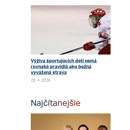
Výživa športujúcich detí nemá
rovnaké pravidlá ako bežná
vyvážená strava
29. 4. 2026
Najčítanejšie