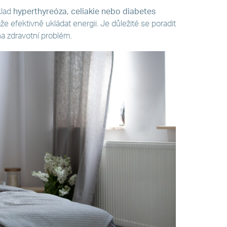
klad
hyperthyreóza, celiakie nebo diabetes
 efektivně ukládat energii. Je důležité se poradit
a zdravotní problém.