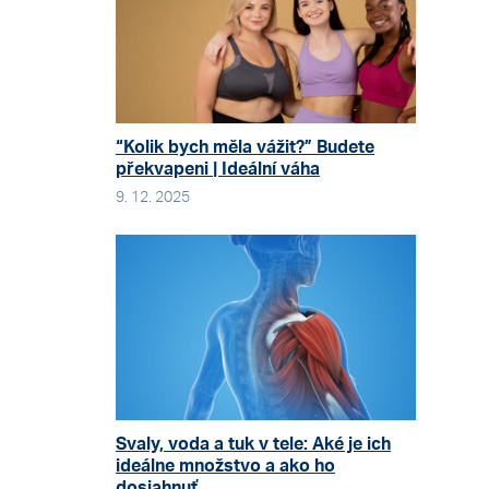
“Kolik bych měla vážit?” Budete
překvapeni | Ideální váha
9. 12. 2025
Svaly, voda a tuk v tele: Aké je ich
ideálne množstvo a ako ho
dosiahnuť