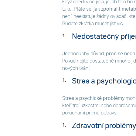
když snědí více jídla, jejich tělo ho
tuku. Ptáte se,
jak zpomalit metab
není, neexistuje žádný ovladač, kt
Budete zkrátka muset jíst víc.
Nedostatečný příjem
Jednoduchý důvod,
proč se nedař
Pokud nejíte dostatečně mnoho jíd
nových tkání.
Stres a psychologi
Stres a psychické problémy
mohou
kteří trpí úzkostmi nebo depresemi,
poruchami příjmu potravy.
Zdravotní problém