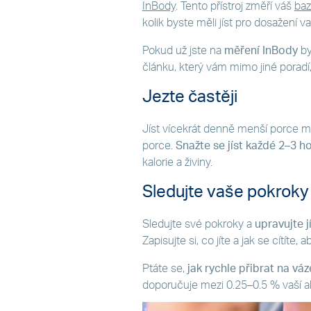
InBody
. Tento přístroj změří váš
baz
kolik byste měli jíst pro dosažení va
Pokud už jste na
měření InBody
by
článku, který vám mimo jiné poradí
Jezte častěji
Jíst vícekrát denně menší porce můž
porce.
Snažte se jíst každé 2–3 h
kalorie a živiny.
Sledujte vaše pokroky
Sledujte své pokroky a
upravujte j
Zapisujte si, co jíte a jak se cítíte,
Ptáte se,
jak rychle přibrat na váz
doporučuje mezi 0.25–0.5 % vaší a