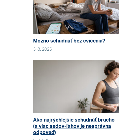
Možno schudnúť bez cvičenia?
3. 8. 2026
Ako najrýchlejšie schudnúť brucho
(a viac sedov-ľahov je nesprávna
odpoveď)