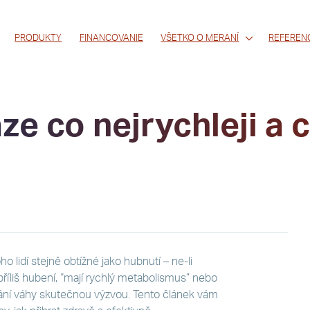
PRODUKTY
FINANCOVANIE
VŠETKO O MERANÍ
REFEREN
ze co nejrychleji a c
o lidí stejně obtížné jako hubnutí – ne-li
u příliš hubení, “mají rychlý metabolismus” nebo
ání váhy skutečnou výzvou. Tento článek vám