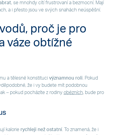
abrat
, se mnohdy cítí frustrovaní a bezmocní. Mají
silách, a i přesto jsou ve svých snahách neúspěšní.
odů, proč je pro
na váze obtížné
u a tělesné konstituci
významnou roli
. Pokud
ravděpodobné, že i vy budete mít podobnou
pak – pokud pocházíte z rodiny
obézních
, bude pro
us
jí kalorie
rychleji než ostatní
. To znamená, že i