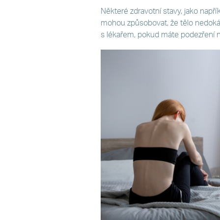
Některé zdravotní stavy, jako napří
mohou způsobovat, že tělo nedokáže
s lékařem, pokud máte podezření n