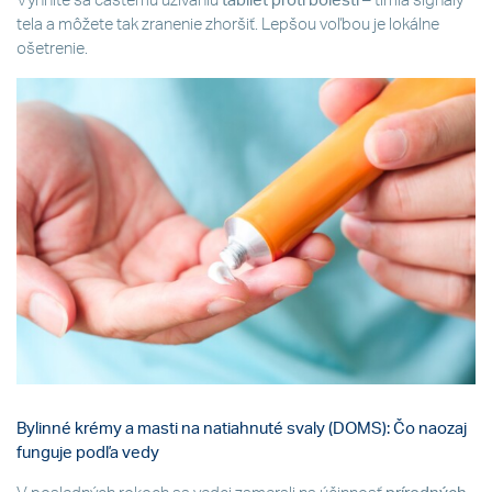
Vyhnite sa častému užívaniu
tabliet proti bolesti
– tlmia signály
tela a môžete tak zranenie zhoršiť. Lepšou voľbou je lokálne
ošetrenie.
Bylinné krémy a masti na natiahnuté svaly (DOMS): Čo naozaj
funguje podľa vedy