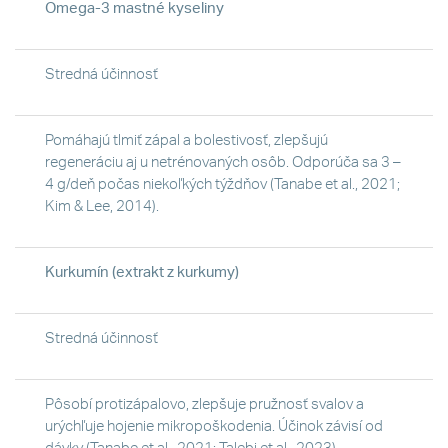
Omega-3 mastné kyseliny
Stredná účinnosť
Pomáhajú tlmiť zápal a bolestivosť, zlepšujú
regeneráciu aj u netrénovaných osôb. Odporúča sa 3 –
4 g/deň počas niekoľkých týždňov (Tanabe et al., 2021;
Kim & Lee, 2014).
Kurkumín (extrakt z kurkumy)
Stredná účinnosť
Pôsobí protizápalovo, zlepšuje pružnosť svalov a
urýchľuje hojenie mikropoškodenia. Účinok závisí od