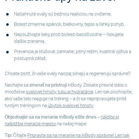
Natiahnuté svaly sú bežnou reakciou na cvičenie.
Bolesť zmiernia spánok, bielkoviny, teplo a ľahký pohyb.
Nepoužívajte lieky proti bolesti bezdôvodne – riskujete
ďalšie zranenia.
Prevencia je kľúčová: zahriatie, pitný režim, kvalitná výživa a
postupná záťaž.
Chcete zistiť, či vaše svaly naozaj silnejú a regenerujú správne?
Nechajte sa
zmerať na prístroji
InBody. Získate presné dáta o
množstve
svalovej hmoty, tuku aj hydratácie
. Len tak pochopíte,
ako vaše telo reaguje na tréning – a či sa nepripravujete príliš
tvrdým tréningom na
úbytok svalovej hmoty
.
Objednajte sa na meranie InBody ešte dnes
–
nájdite si
najbližšie meracie miesto
na našej mape.
Tip:
Čítajte
Pripravte sa na meranie na InBody správne! Len tak