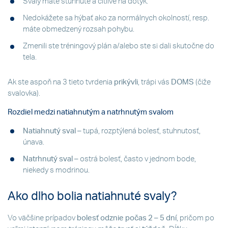
Svaly máte stuhnuté a citlivé na dotyk.
Nedokážete sa hýbať ako za normálnych okolností, resp.
máte obmedzený rozsah pohybu.
Zmenili ste tréningový plán a/alebo ste si dali skutočne do
tela.
Ak ste aspoň na 3 tieto tvrdenia
prikývli
, trápi vás
DOMS
(čiže
svalovka).
Rozdiel medzi natiahnutým a natrhnutým svalom
Natiahnutý sval
– tupá, rozptýlená bolesť, stuhnutosť,
únava.
Natrhnutý sval
– ostrá bolesť, často v jednom bode,
niekedy s modrinou.
Ako dlho bolia natiahnuté svaly?
Vo väčšine prípadov
bolesť odznie počas 2 – 5 dní
, pričom po