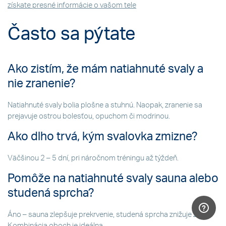
získate presné informácie o vašom tele
Často sa pýtate
Ako zistím, že mám natiahnuté svaly a
nie zranenie?
Natiahnuté svaly bolia plošne a stuhnú. Naopak, zranenie sa
prejavuje ostrou bolesťou, opuchom či modrinou.
Ako dlho trvá, kým svalovka zmizne?
Väčšinou 2 – 5 dní, pri náročnom tréningu až týždeň.
Pomôže na natiahnuté svaly sauna alebo
studená sprcha?
Áno – sauna zlepšuje prekrvenie, studená sprcha znižuje zápal.
Kombinácia oboch je ideálna.