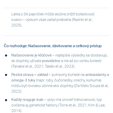
Látka z čili papričiek môže akútne znížiť bolestivosť
svalov – výskum však zatiaľ prebieha (Rashki et al.,
2025).
Čo rozhoduje: Načasovanie, dávkovanie a celkový prístup
Načasovanie je kľúčové
– najlepšie výsledky sa dostavujú,
ak doplnky užívate
pravidelne
a nie až po vzniku bolesti
(Tanabe et al., 2021; Talebi et al., 2023).
Pestrá strava = základ
– potraviny bohaté na
antioxidanty a
omega-3 tuky
(napr. ryby, čučoriedky, orechy, kurkuma)
môžu byť rovnako účinné ako doplnky (De Melo Souza et al.,
2022).
Každý reaguje inak
– vplyv má úroveň trénovanosti, typ
cvičenia aj genetické faktory (Torre et al., 2021; Kim & Lee,
2014).