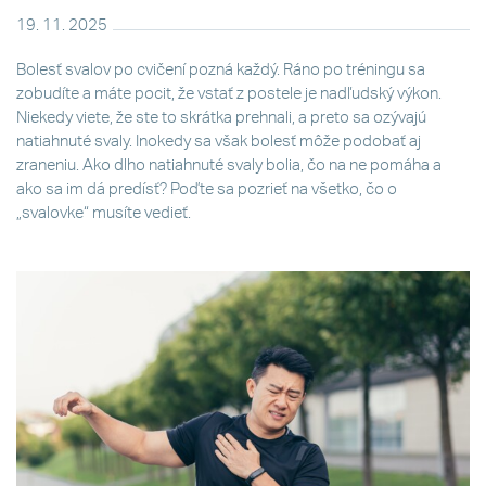
19. 11. 2025
Bolesť svalov po cvičení pozná každý. Ráno po tréningu sa
zobudíte a máte pocit, že vstať z postele je nadľudský výkon.
Niekedy viete, že ste to skrátka prehnali, a preto sa ozývajú
natiahnuté svaly. Inokedy sa však bolesť môže podobať aj
zraneniu. Ako dlho natiahnuté svaly bolia, čo na ne pomáha a
ako sa im dá predísť? Poďte sa pozrieť na všetko, čo o
„svalovke“ musíte vedieť.