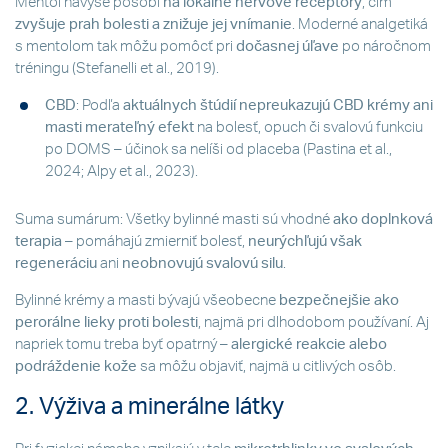
Mentol navyše pôsobí
na lokálne nervové receptory
, čím
zvyšuje prah bolesti a znižuje jej vnímanie
. Moderné analgetiká
s mentolom tak môžu pomôcť pri
dočasnej úľave
po náročnom
tréningu (Stefanelli et al., 2019).
CBD
: Podľa
aktuálnych štúdií nepreukazujú CBD krémy ani
masti merateľný efekt
na bolesť, opuch či svalovú funkciu
po DOMS – účinok sa nelíši od placeba (Pastina et al.,
2024; Alpy et al., 2023).
Suma sumárum: Všetky bylinné masti sú vhodné
ako doplnková
terapia
– pomáhajú zmierniť bolesť,
neurýchľujú však
regeneráciu
ani
neobnovujú svalovú silu
.
Bylinné krémy a masti bývajú všeobecne
bezpečnejšie ako
perorálne lieky proti bolesti
, najmä pri dlhodobom používaní. Aj
napriek tomu treba byť opatrný –
alergické reakcie alebo
podráždenie kože
sa môžu objaviť, najmä u citlivých osôb.
2. Výživa a minerálne látky