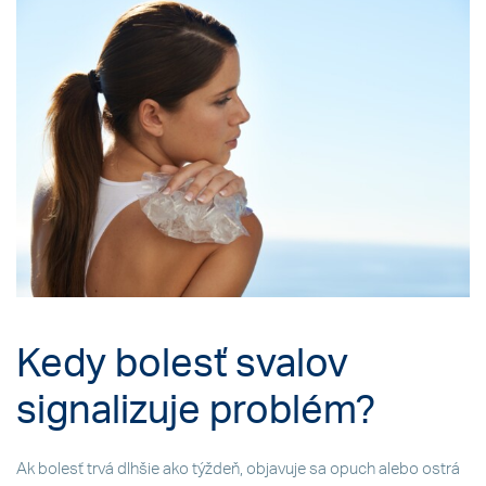
Kedy bolesť svalov
signalizuje problém?
Ak bolesť trvá dlhšie ako týždeň, objavuje sa opuch alebo ostrá