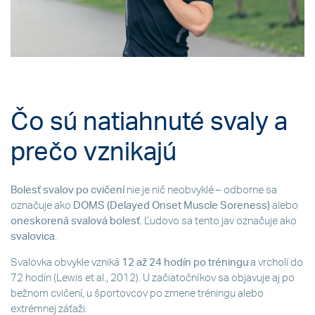
Čo sú natiahnuté svaly a
prečo vznikajú
Bolesť svalov po cvičení
nie je nič neobvyklé – odborne sa
označuje ako
DOMS (Delayed Onset Muscle Soreness)
alebo
oneskorená svalová bolesť
. Ľudovo sa tento jav označuje ako
svalovica
.
Svalovka obvykle vzniká
12 až 24 hodín po tréningu
a vrcholí do
72 hodín (Lewis et al., 2012). U začiatočníkov sa objavuje aj po
bežnom cvičení, u športovcov po zmene tréningu alebo
extrémnej záťaži.