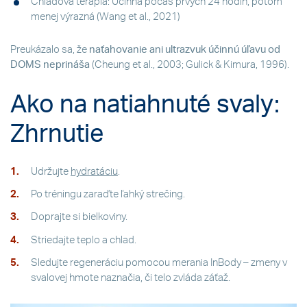
Chladová terapia: Účinná počas prvých 24 hodín, potom
menej výrazná (Wang et al., 2021)
Preukázalo sa, že
naťahovanie ani ultrazvuk účinnú úľavu od
DOMS neprináša
(Cheung et al., 2003; Gulick & Kimura, 1996).
Ako na natiahnuté svaly:
Zhrnutie
Udržujte
hydratáciu
.
Po tréningu zaraďte ľahký strečing.
Doprajte si bielkoviny.
Striedajte teplo a chlad.
Sledujte regeneráciu pomocou merania InBody – zmeny v
svalovej hmote naznačia, či telo zvláda záťaž.