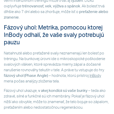
veľmi intenzívnom tréningu môže trvať aj
týždeň
. Dĺžku
ovplyvňuje
trénovanosť
,
vek
,
výživa
a
spánok
. Ak bolesť trvá
dlhšie ako 7 dní alebo sa zhoršuje, môže ísť o
preťaženie alebo
zranenie
.
Fázový uhol: Metrika, pomocou ktorej
InBody odhalí, že vaše svaly potrebujú
pauzu
Natiahnuté alebo preťažené svaly neznamenajú len bolesť po
tréningu. Na bunkovej úrovni ide o mikroskopické poškodenie
svalových vlákien, ktoré sprevádza mierny zápal a dočasné
narušenie rovnováhy tekutín v tele. A práve tu vstupuje do hry
fázový uhol (Phase Angle)
– hodnota, ktorú prístroj
InBody
meria počas analýzy zloženia tela.
Fázový uhol ukazuje,
v akej kondícii sú vaše bunky
– teda ako
zdravé, silné a funkčné sú ich membrány. Pokiaľ je fázový uhol
nižší ako obvykle, môže to znamenať, že telo bojuje so zápalom,
preťažením alebo nedostatočnou regeneráciou.