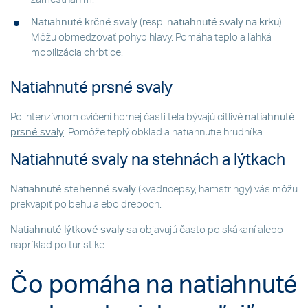
Natiahnuté krčné svaly
(resp.
natiahnuté svaly na krku
):
Môžu obmedzovať pohyb hlavy. Pomáha teplo a ľahká
mobilizácia chrbtice.
Natiahnuté prsné svaly
Po intenzívnom cvičení hornej časti tela bývajú citlivé
natiahnuté
prsné svaly
. Pomôže teplý obklad a natiahnutie hrudníka.
Natiahnuté svaly na stehnách a lýtkach
Natiahnuté stehenné svaly
(kvadricepsy, hamstringy) vás môžu
prekvapiť po behu alebo drepoch.
Natiahnuté lýtkové svaly
sa objavujú často po skákaní alebo
napríklad po turistike.
Čo pomáha na natiahnuté