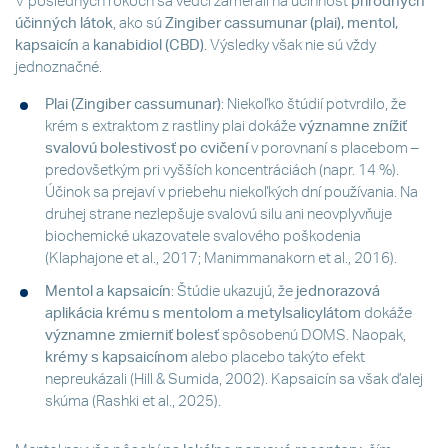
V posledných rokoch sa vedci zamerali na účinnosť
prírodných
účinných látok
, ako sú
Zingiber cassumunar (plai), mentol,
kapsaicín
a
kanabidiol (CBD)
. Výsledky však nie sú vždy
jednoznačné.
Plai (Zingiber cassumunar)
: Niekoľko štúdií potvrdilo, že
krém s extraktom z rastliny plai dokáže
významne znížiť
svalovú bolestivosť po cvičení
v porovnaní s placebom –
predovšetkým pri vyšších koncentráciách (napr. 14 %).
Účinok sa prejaví v priebehu niekoľkých dní používania. Na
druhej strane nezlepšuje svalovú silu ani neovplyvňuje
biochemické ukazovatele svalového poškodenia
(Klaphajone et al., 2017; Manimmanakorn et al., 2016).
Mentol a kapsaicín
: Štúdie ukazujú, že
jednorazová
aplikácia krému s mentolom a metylsalicylátom
dokáže
významne zmierniť bolesť
spôsobenú DOMS. Naopak,
krémy s kapsaicínom
alebo placebo takýto efekt
nepreukázali (Hill & Sumida, 2002). Kapsaicín sa však ďalej
skúma (Rashki et al., 2025).