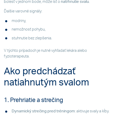
bolesť v jednom bode, môže ísť o
natrhnutie svalu
.
Ďalšie varovné signály:
modriny,
nemožnosť pohybu,
stuhnutie bez zlepšenia.
V týchto prípadoch je nutné vyhľadať lekára alebo
fyzioterapeuta.
Ako predchádzať
natiahnutým svalom
1. Prehriatie a strečing
Dynamický strečing pred tréningom
: aktivuje svaly a kĺby.