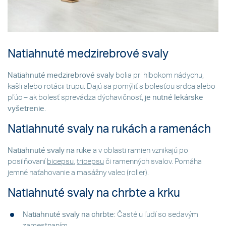
Natiahnuté medzirebrové svaly
Natiahnuté medzirebrové svaly
bolia pri hlbokom nádychu,
kašli alebo rotácii trupu. Dajú sa pomýliť s bolesťou srdca alebo
pľúc – ak bolesť sprevádza dýchavičnosť,
je nutné lekárske
vyšetrenie
.
Natiahnuté svaly na rukách a ramenách
Natiahnuté svaly na ruke
a v oblasti ramien vznikajú po
posilňovaní
bicepsu
,
tricepsu
či ramenných svalov. Pomáha
jemné naťahovanie a masážny valec (roller).
Natiahnuté svaly na chrbte a krku
Natiahnuté svaly na chrbte
: Časté u ľudí so sedavým
zamestnaním.