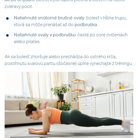
zvieravý pocit.
Natiahnuté vnútorné brušné svaly
: bolesť v hĺbke trupu,
ktorá sa môže prenášať až do
podbruška
.
Natiahnuté svaly v podbrušku
: časté po core cvičeniach
alebo pilates.
Ak sa bolesť zhoršuje alebo prechádza do ostrého kŕča,
postihnutú svalovú partiu (dočasne) úplne vynechajte z tréningu.