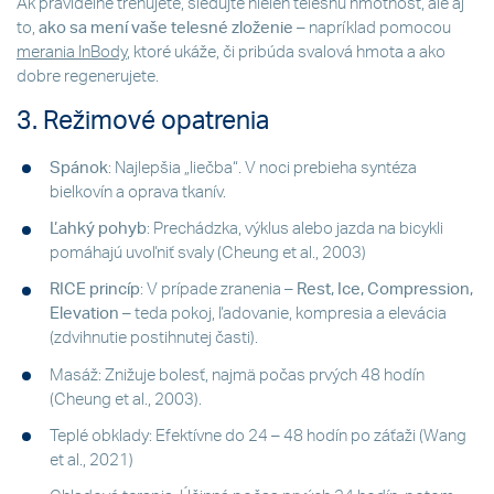
Ak pravidelne trénujete, sledujte nielen telesnú hmotnosť, ale aj
to,
ako sa mení vaše telesné zloženie
– napríklad pomocou
merania InBody
, ktoré ukáže, či pribúda svalová hmota a ako
dobre regenerujete.
3. Režimové opatrenia
Spánok
: Najlepšia „liečba“. V noci prebieha syntéza
bielkovín a oprava tkanív.
Ľahký pohyb
: Prechádzka, výklus alebo jazda na bicykli
pomáhajú uvoľniť svaly (Cheung et al., 2003)
RICE princíp
: V prípade zranenia –
Rest, Ice, Compression,
Elevation
– teda pokoj, ľadovanie, kompresia a elevácia
(zdvihnutie postihnutej časti).
Masáž: Znižuje bolesť, najmä počas prvých 48 hodín
(Cheung et al., 2003).
Teplé obklady: Efektívne do 24 – 48 hodín po záťaži (Wang
et al., 2021)