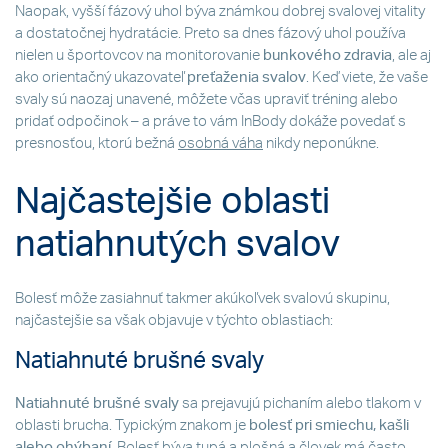
Naopak, vyšší fázový uhol býva známkou dobrej svalovej vitality
a dostatočnej hydratácie. Preto sa dnes fázový uhol používa
nielen u športovcov na monitorovanie
bunkového zdravia
, ale aj
ako orientačný ukazovateľ
preťaženia svalov
. Keď viete, že vaše
svaly sú naozaj unavené, môžete včas upraviť tréning alebo
pridať odpočinok – a práve to vám InBody dokáže povedať s
presnosťou, ktorú bežná
osobná váha
nikdy neponúkne.
Najčastejšie oblasti
natiahnutých svalov
Bolesť môže zasiahnuť takmer akúkoľvek svalovú skupinu,
najčastejšie sa však objavuje v týchto oblastiach:
Natiahnuté brušné svaly
Natiahnuté
brušné svaly
sa prejavujú pichaním alebo tlakom v
oblasti brucha. Typickým znakom je
bolesť pri smiechu, kašli
alebo ohýbaní
. Bolesť býva tupá a plošná a človek má často