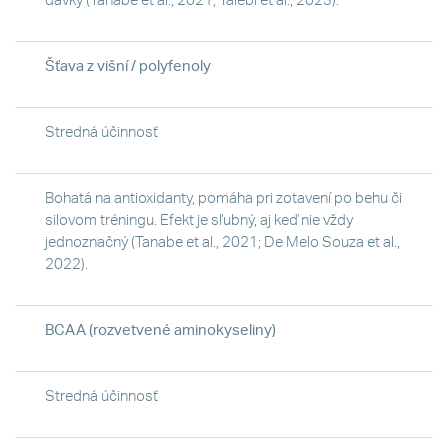
dávky (Tanabe et al., 2021; Talebi et al., 2023).
Šťava z višní / polyfenoly
Stredná účinnosť
Bohatá na antioxidanty, pomáha pri zotavení po behu či
silovom tréningu. Efekt je sľubný, aj keď nie vždy
jednoznačný (Tanabe et al., 2021; De Melo Souza et al.,
2022).
BCAA (rozvetvené aminokyseliny)
Stredná účinnosť