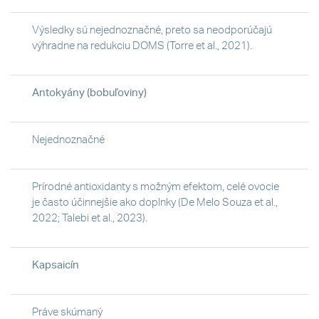
Výsledky sú nejednoznačné, preto sa neodporúčajú
výhradne na redukciu DOMS (Torre et al., 2021).
Antokyány (bobuľoviny)
Nejednoznačné
Prírodné antioxidanty s možným efektom, celé ovocie
je často účinnejšie ako doplnky (De Melo Souza et al.,
2022; Talebi et al., 2023).
Kapsaicín
Práve skúmaný