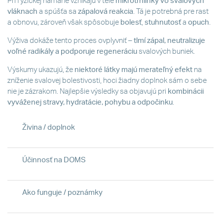
Pri fyzickej námahe vznikajú v tele
mikrotrhlinky vo svalových
vláknach
a spúšťa sa
zápalová reakcia
. Tá je potrebná pre rast
a obnovu, zároveň však spôsobuje
bolesť
,
stuhnutosť
a
opuch
.
Výživa dokáže tento proces ovplyvniť –
tlmí zápal, neutralizuje
voľné radikály a podporuje regeneráciu
svalových buniek.
Výskumy ukazujú, že
niektoré látky majú merateľný efekt
na
zníženie svalovej bolestivosti, hoci žiadny doplnok sám o sebe
nie je zázrakom. Najlepšie výsledky sa objavujú pri
kombinácii
vyváženej stravy, hydratácie, pohybu a odpočinku
.
Živina / doplnok
Účinnosť na DOMS
Ako funguje / poznámky