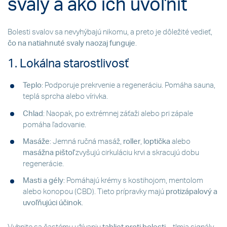
svaly a ako ich uvoľniť
Bolesti svalov sa nevyhýbajú nikomu, a preto je dôležité vedieť,
čo na natiahnuté svaly naozaj funguje
.
1. Lokálna starostlivosť
Teplo
: Podporuje prekrvenie a regeneráciu. Pomáha sauna,
teplá sprcha alebo vírivka.
Chlad
: Naopak, po extrémnej záťaži alebo pri zápale
pomáha ľadovanie.
Masáže
: Jemná ručná masáž,
roller
,
loptička
alebo
masážna pištoľ
zvyšujú cirkuláciu krvi a skracujú dobu
regenerácie.
Masti a gély
: Pomáhajú krémy s kostihojom, mentolom
alebo konopou (CBD). Tieto prípravky majú
protizápalový a
uvoľňujúci účinok
.