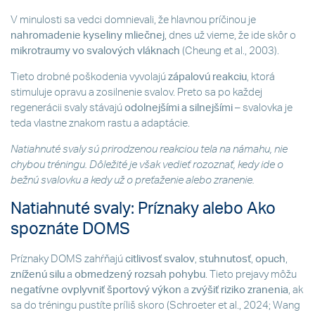
V minulosti sa vedci domnievali, že hlavnou príčinou je
nahromadenie kyseliny mliečnej
, dnes už vieme, že ide skôr o
mikrotraumy vo svalových vláknach
(Cheung et al., 2003).
Tieto drobné poškodenia vyvolajú
zápalovú reakciu
, ktorá
stimuluje opravu a zosilnenie svalov. Preto sa po každej
regenerácii svaly stávajú
odolnejšími a silnejšími
– svalovka je
teda vlastne znakom rastu a adaptácie.
Natiahnuté svaly sú prirodzenou reakciou tela na námahu, nie
chybou tréningu. Dôležité je však vedieť rozoznať, kedy ide o
bežnú svalovku a kedy už o preťaženie alebo zranenie.
Natiahnuté svaly: Príznaky alebo Ako
spoznáte DOMS
Príznaky DOMS zahŕňajú
citlivosť svalov
,
stuhnutosť
,
opuch
,
zníženú silu
a
obmedzený rozsah pohybu
. Tieto prejavy môžu
negatívne ovplyvniť športový výkon
a
zvýšiť riziko zranenia
, ak
sa do tréningu pustíte príliš skoro (Schroeter et al., 2024; Wang