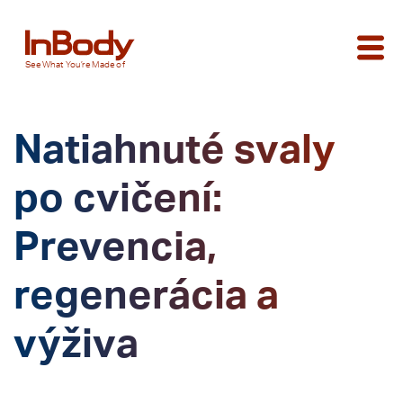
See
What You’re
Made of
Natiahnuté svaly
po cvičení:
Prevencia,
regenerácia a
výživa