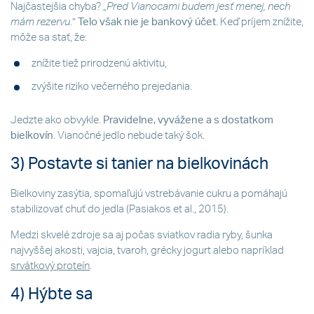
Najčastejšia chyba? „
Pred Vianocami budem jesť menej, nech
mám rezervu.
”
Telo však nie je bankový účet
. Keď príjem znížite,
môže sa stať, že:
znížite tiež prirodzenú aktivitu,
zvýšite riziko večerného prejedania.
Jedzte ako obvykle.
Pravidelne, vyvážene a s dostatkom
bielkovín
. Vianočné jedlo nebude taký šok.
3) Postavte si tanier na bielkovinách
Bielkoviny zasýtia, spomaľujú vstrebávanie cukru a pomáhajú
stabilizovať chuť do jedla (Pasiakos et al., 2015).
Medzi skvelé zdroje sa aj počas sviatkov radia ryby, šunka
najvyššej akosti, vajcia, tvaroh, grécky jogurt alebo napríklad
srvátkový proteín
.
4) Hýbte sa