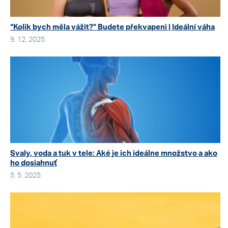
“Kolik bych měla vážit?” Budete překvapeni | Ideální váha
9. 12. 2025
Svaly, voda a tuk v tele: Aké je ich ideálne množstvo a ako
ho dosiahnuť
5. 5. 2025