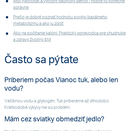
Ako vypočítať a vytvoriť kalorický deficit? Robte to konečne
správne
Prečo je dobré poznať hodnotu svojho bazálneho
metabolizmu a ako ju zistiť
Ako na počítanie kalórií: Praktický sprievodca pre chudnutie
a zdravý životný štýl
Často sa pýtate
Priberiem počas Vianoc tuk, alebo len
vodu?
Väčšinou vodu a glykogén. Tuk priberáme až dlhodobo.
Krátkodobé výkyvy nie sú problém.
Mám cez sviatky obmedziť jedlo?