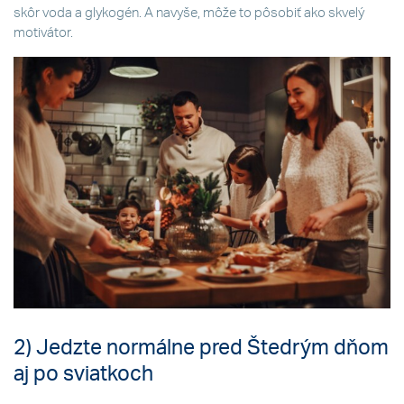
skôr voda a glykogén. A navyše, môže to pôsobiť ako skvelý
motivátor.
2) Jedzte normálne pred Štedrým dňom
aj po sviatkoch