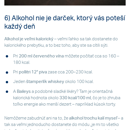
6) Alkohol nie je darček, ktorý vás poteší
každý deň
Alkohol je veľmi kalorický
– veľmi ľahko sa tak dostanete do
kalorického prebytku, a to bez toho, aby ste sa cítili sýti.
Pri
200 ml červeného vína
môžete počítať cca so 160 –
180 kcal.
Pri
pollitri 12° piva
zase cca 200–230 kcal.
Jeden
štamperlík whiskey
okolo 100 kcal.
A
Baileys
a podobné sladké likéry? Tam je orientačná
kalorická hodnota okolo
330 kcal/100 ml
, čo je to zhruba
toľko energie ako menší dezert – napríklad kúsok torty.
Nemôžeme zabudnúť ani na to, že
alkohol trochu kalí myseľ
– a
tak sa veľmi jednoducho dostanete do módu „je mi to všetko