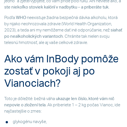
jedno“ a zjete/vypijete, čo vám príde pod ruku. Ani neviete ako, a
ste niekoľko stoviek kalórií v nadbytku – a priberáte tuk
.
Podľa
WHO
neexistuje žiadna bezpečná dávka alkoholu, ktorá
by nijako neohrozovala zdravie (World Health Organization,
2023), a teda ani my nemôžeme dať iné odporúčanie, než
siahať
po nealkoholických variantoch
. Chránite tak nielen svoju
telesnú hmotnosť, ale aj vaše celkové zdravie.
Ako vám InBody pomôže
zostať v pokoji aj po
Vianociach?
Toto je dôležité: bežná váha
ukazuje len číslo, ktoré vám nič
nepovie o zložení tela
. Ak priberiete 1 – 2 kg počas Vianoc, ide
najčastejšie o zmes:
glykogénu navyše,