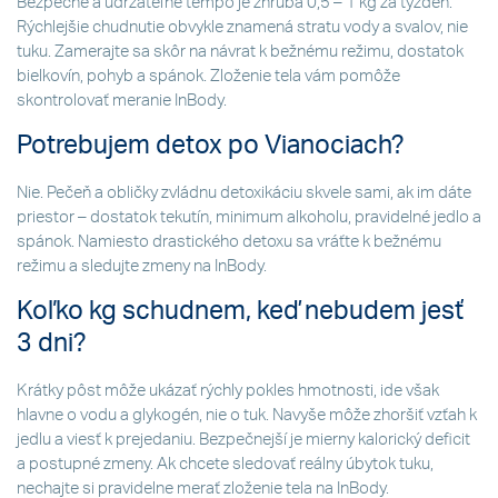
Bezpečné a udržateľné tempo je zhruba 0,5 – 1 kg za týždeň.
Rýchlejšie chudnutie obvykle znamená stratu vody a svalov, nie
tuku. Zamerajte sa skôr na návrat k bežnému režimu, dostatok
bielkovín, pohyb a spánok. Zloženie tela vám pomôže
skontrolovať meranie InBody.
Potrebujem detox po Vianociach?
Nie. Pečeň a obličky zvládnu detoxikáciu skvele sami, ak im dáte
priestor – dostatok tekutín, minimum alkoholu, pravidelné jedlo a
spánok. Namiesto drastického detoxu sa vráťte k bežnému
režimu a sledujte zmeny na InBody.
Koľko kg schudnem, keď nebudem jesť
3 dni?
Krátky pôst môže ukázať rýchly pokles hmotnosti, ide však
hlavne o vodu a glykogén, nie o tuk. Navyše môže zhoršiť vzťah k
jedlu a viesť k prejedaniu. Bezpečnejší je mierny kalorický deficit
a postupné zmeny. Ak chcete sledovať reálny úbytok tuku,
nechajte si pravidelne merať zloženie tela na InBody.