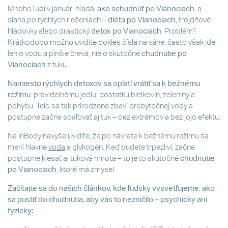
Mnoho ľudí v januári hľadá,
ako schudnúť po Vianociach
, a
siaha po rýchlych riešeniach –
diéta po Vianociach
, trojdňové
hladovky alebo drastický
detox po Vianociach
. Problém?
Krátkodobo možno uvidíte pokles čísla na váhe, často však ide
len o vodu a plnšie črevá, nie o skutočné
chudnutie po
Vianociach
z tuku.
Namiesto rýchlych detoxov sa oplatí vrátiť sa k bežnému
režimu
: pravidelnému jedlu, dostatku bielkovín, zeleniny a
pohybu. Telo sa tak prirodzene zbaví prebytočnej vody a
postupne začne spaľovať aj tuk – bez extrémov a bez jojo efektu.
Na InBody navyše uvidíte, že po návrate k bežnému režimu sa
mení hlavne
voda
a glykogén. Keď budete trpezliví, začne
postupne klesať aj tuková hmota – to je to skutočné
chudnutie
po Vianociach
, ktoré má zmysel.
Začítajte sa do našich článkov, kde ľudsky vysvetľujeme, ako
sa pustiť do chudnutia, aby vás to nezničilo – psychicky ani
fyzicky: