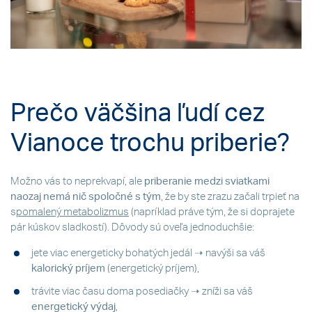
Prečo väčšina ľudí cez
Vianoce trochu priberie?
Možno vás to neprekvapí, ale
priberanie medzi sviatkami
naozaj nemá nič spoločné s tým
, že by ste zrazu začali trpieť na
s
pomalený metabolizmus
(napríklad práve tým, že si doprajete
pár kúskov sladkostí). Dôvody sú oveľa jednoduchšie:
jete viac energeticky bohatých jedál ➝ navýši sa váš
kalorický príjem
(energetický príjem),
trávite viac času doma posediačky ➝ zníži sa váš
energetický výdaj
,