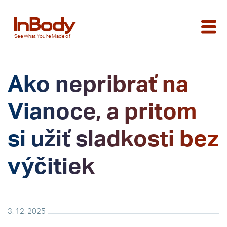
See
What You’re
Made of
Ako nepribrať na
Vianoce, a pritom
si užiť sladkosti bez
výčitiek
3. 12. 2025