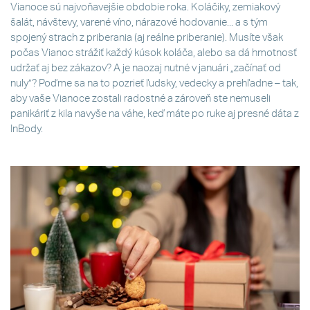
Vianoce sú najvoňavejšie obdobie roka. Koláčiky, zemiakový
šalát, návštevy, varené víno, nárazové hodovanie... a s tým
spojený strach z priberania (aj reálne priberanie). Musíte však
počas Vianoc strážiť každý kúsok koláča, alebo sa dá hmotnosť
udržať aj bez zákazov? A je naozaj nutné v januári „začínať od
nuly”? Poďme sa na to pozrieť ľudsky, vedecky a prehľadne – tak,
aby vaše Vianoce zostali radostné a zároveň ste nemuseli
panikáriť z kila navyše na váhe, keď máte po ruke aj presné dáta z
InBody.