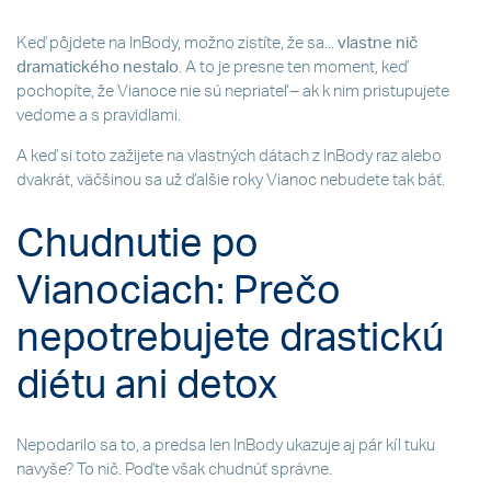
Keď pôjdete na InBody, možno zistíte, že sa...
vlastne nič
dramatického nestalo
. A to je presne ten moment, keď
pochopíte, že Vianoce nie sú nepriateľ – ak k nim pristupujete
vedome a s pravidlami.
A keď si toto zažijete na vlastných dátach z InBody raz alebo
dvakrát, väčšinou sa už ďalšie roky Vianoc nebudete tak báť.
Chudnutie po
Vianociach: Prečo
nepotrebujete drastickú
diétu ani detox
Nepodarilo sa to, a predsa len InBody ukazuje aj pár kíl tuku
navyše? To nič. Poďte však chudnúť správne.