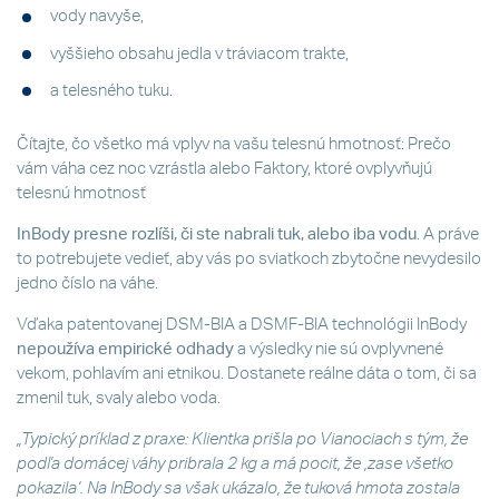
vody navyše,
vyššieho obsahu jedla v tráviacom trakte,
a telesného tuku.
Čítajte, čo všetko má vplyv na vašu telesnú hmotnosť: Prečo
vám váha cez noc vzrástla alebo Faktory, ktoré ovplyvňujú
telesnú hmotnosť
InBody presne rozlíši, či ste nabrali tuk, alebo iba vodu
. A práve
to potrebujete vedieť, aby vás po sviatkoch zbytočne nevydesilo
jedno číslo na váhe.
Vďaka patentovanej DSM-BIA a DSMF-BIA technológii InBody
nepoužíva empirické odhady
a výsledky nie sú ovplyvnené
vekom, pohlavím ani etnikou. Dostanete reálne dáta o tom, či sa
zmenil tuk, svaly alebo voda.
„Typický príklad z praxe: Klientka prišla po Vianociach s tým, že
podľa domácej váhy pribrala 2 kg a má pocit, že ,zase všetko
pokazila‘. Na InBody sa však ukázalo, že tuková hmota zostala