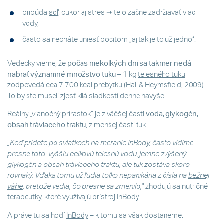
pribúda
soľ
, cukor aj stres ➝ telo začne zadržiavať viac
vody,
často sa necháte uniesť pocitom „aj tak je to už jedno“.
Vedecky vieme, že
počas niekoľkých dní sa takmer nedá
nabrať významné množstvo tuku
– 1 kg
telesného tuku
zodpovedá cca 7 700 kcal prebytku (Hall & Heymsfield, 2009).
To by ste museli zjesť kilá sladkostí denne navyše.
Reálny „vianočný prírastok“ je z väčšej časti
voda, glykogén,
obsah tráviaceho traktu
, z menšej časti tuk.
„Keď prídete po sviatkoch na meranie InBody, často vidíme
presne toto: vyššiu celkovú telesnú vodu, jemne zvýšený
glykogén a obsah tráviaceho traktu, ale tuk zostáva skoro
rovnaký. Vďaka tomu už ľudia toľko nepanikária z čísla na
bežnej
váhe
, pretože vedia, čo presne sa zmenilo,
" zhodujú sa nutričné
terapeutky, ktoré využívajú prístroj InBody.
A práve tu sa hodí
InBody
– k tomu sa však dostaneme.