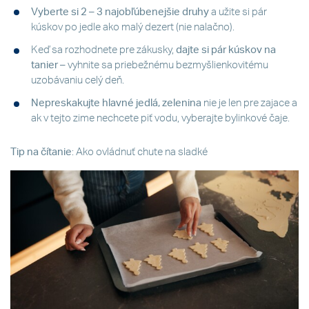
Vyberte si 2 – 3 najobľúbenejšie druhy
a užite si pár
kúskov po jedle ako malý dezert (nie nalačno).
Keď sa rozhodnete pre zákusky,
dajte si pár kúskov na
tanier
– vyhnite sa priebežnému bezmyšlienkovitému
uzobávaniu celý deň.
Nepreskakujte hlavné jedlá, zelenina
nie je len pre zajace a
ak v tejto zime nechcete piť vodu, vyberajte bylinkové čaje.
Tip na čítanie
: Ako ovládnuť chute na sladké