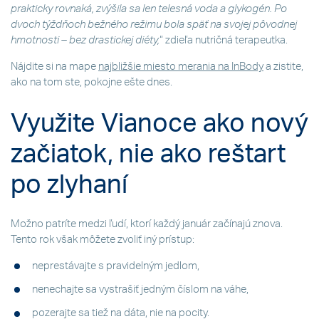
prakticky rovnaká, zvýšila sa len telesná voda a glykogén. Po
dvoch týždňoch bežného režimu bola späť na svojej pôvodnej
hmotnosti – bez drastickej diéty,
“ zdieľa nutričná terapeutka.
Nájdite si na mape
najbližšie miesto merania na InBody
a zistite,
ako na tom ste, pokojne ešte dnes.
Využite Vianoce ako nový
začiatok, nie ako reštart
po zlyhaní
Možno patríte medzi ľudí, ktorí každý január začínajú znova.
Tento rok však môžete zvoliť iný prístup:
neprestávajte s pravidelným jedlom,
nenechajte sa vystrašiť jedným číslom na váhe,
pozerajte sa tiež na dáta, nie na pocity.