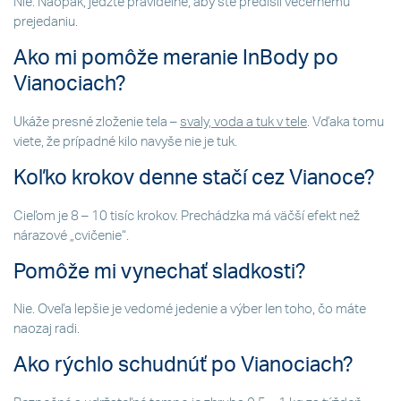
Nie. Naopak, jedzte pravidelne, aby ste predišli večernému
prejedaniu.
Ako mi pomôže meranie InBody po
Vianociach?
Ukáže presné zloženie tela –
svaly, voda a tuk v tele
. Vďaka tomu
viete, že prípadné kilo navyše nie je tuk.
Koľko krokov denne stačí cez Vianoce?
Cieľom je 8 – 10 tisíc krokov. Prechádzka má väčší efekt než
nárazové „cvičenie“.
Pomôže mi vynechať sladkosti?
Nie. Oveľa lepšie je vedomé jedenie a výber len toho, čo máte
naozaj radi.
Ako rýchlo schudnúť po Vianociach?