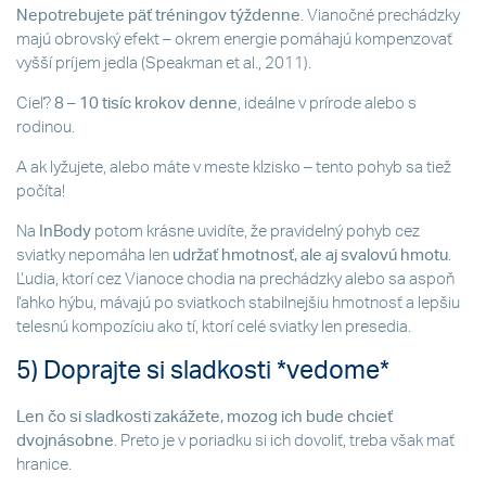
Nepotrebujete päť tréningov týždenne
. Vianočné prechádzky
majú obrovský efekt – okrem energie pomáhajú kompenzovať
vyšší príjem jedla (Speakman et al., 2011).
Cieľ?
8 – 10 tisíc krokov denne
, ideálne v prírode alebo s
rodinou.
A ak lyžujete, alebo máte v meste klzisko – tento pohyb sa tiež
počíta!
Na
InBody
potom krásne uvidíte, že pravidelný pohyb cez
sviatky nepomáha len
udržať hmotnosť, ale aj svalovú hmotu
.
Ľudia, ktorí cez Vianoce chodia na prechádzky alebo sa aspoň
ľahko hýbu, mávajú po sviatkoch stabilnejšiu hmotnosť a lepšiu
telesnú kompozíciu ako tí, ktorí celé sviatky len presedia.
5) Doprajte si sladkosti *vedome*
Len čo si sladkosti zakážete, mozog ich bude chcieť
dvojnásobne
. Preto je v poriadku si ich dovoliť, treba však mať
hranice.