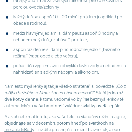
raňajky budú mať za všetkých okolností plno bielkovín a s
porciou ovocia/zeleniny,
každý deň sa aspoň 10 – 20 minút prejdem (napríklad po
obede s rodinou),
medzi hlavnými jedlami si dám pauzu aspoň 3 hodiny a
nebudem celý deň „uzobávať“ pri stole,
aspoň raz denne si dám plnohodnotné jedlo z „bežného
režimu“ (napr. obed alebo večeru),
počas dňa vypijem svoju obvyklú dávku vody a nebudem ju
nahrádzať len sladkými nápojmi a alkoholom.
Namiesto myšlienky aj tak je všetko stratené“ si povedzte: „
Čo z
môjho bežného režimu si dnes chcem nechať?
“ Stačí
jedna až
dve kotvy denne
, k tomu vedomé voľby (nie bezmyšlienkovité,
automatické) a
vaša hmotnosť zvládne sviatky oveľa lepšie
.
A ak chcete mať istotu, ako vaše telo na vianočný režim reaguje,
objednajte sa v decembri, potom hneď po sviatkoch na
meranie InBody
– uvidíte presne, či sa menil hlavne tuk, alebo